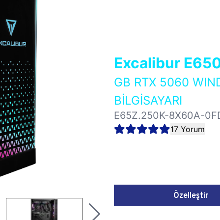
Excalibur E65
GB RTX 5060 WI
BİLGİSAYARI
E65Z.250K-8X60A-0F
17 Yorum
Özelleştir