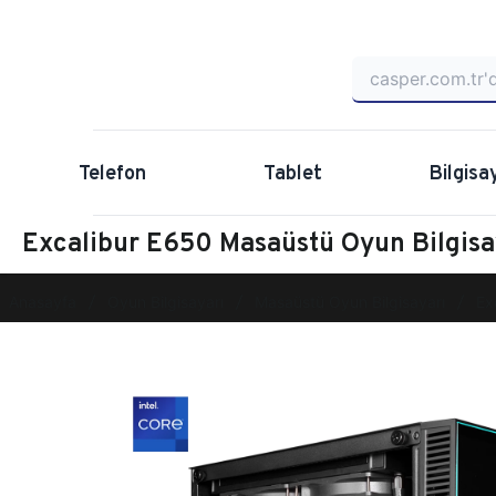
Telefon
Tablet
Bilgisa
Excalibur E650 Masaüstü Oyun Bilgi
Anasayfa
Oyun Bilgisayarı
Masaüstü Oyun Bilgisayarı
Ex