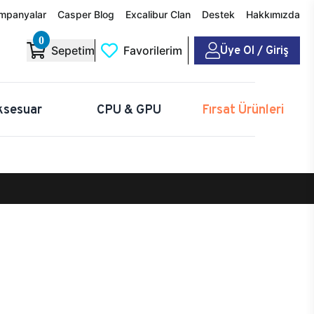
mpanyalar
Casper Blog
Excalibur Clan
Destek
Hakkımızda
0
Üye Ol / Giriş
Sepetim
Favorilerim
ksesuar
CPU & GPU
Fırsat Ürünleri