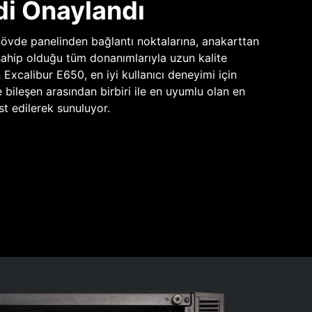
di Onaylandı
vde panelinden bağlantı noktalarına, anakarttan
sahip olduğu tüm donanımlarıyla uzun kalite
n Excalibur E650, en iyi kullanıcı deneyimi için
e bileşen arasından birbiri ile en uyumlu olan en
st edilerek sunuluyor.