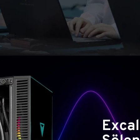
Excal
Şölen