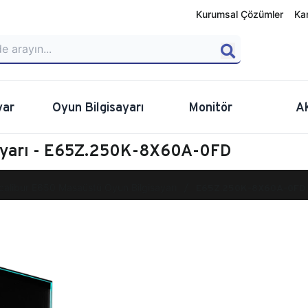
Kurumsal Çözümler
Ka
yar
Oyun Bilgisayarı
Monitör
A
sayarı - E65Z.250K-8X60A-0FD
calibur E650 Masaüstü Oyun Bilgisayarı
E65Z.250K-8X60A-0FD