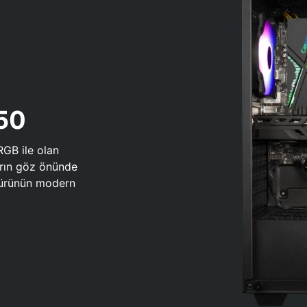
650
RGB ile olan
arın göz önünde
 türünün modern