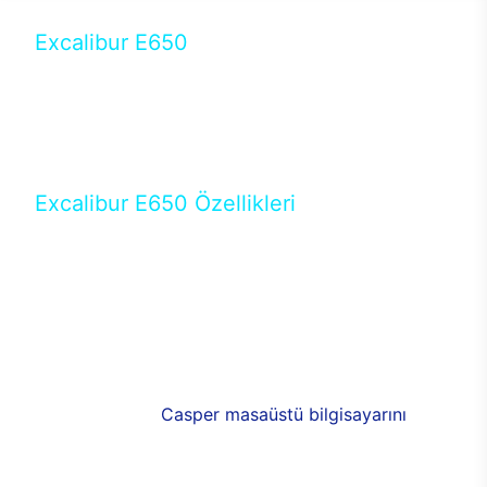
Excalibur E650
Tercihini masaüstü modellerden yana yapanlar için
öne çıkan Excalibur E650 ile sınırları zorlayabilir,
performansın keyfini çıkarabilirsin. Casper’ın yeni,
güncel teknolojiler ile donattığı Excalibur E650’de
yepyeni bir deneyim sizi bekliyor.
Excalibur E650 Özellikleri
Masaüstü olarak özel bir şekilde geliştirilen ve
uzun süren Ar-Ge çalışmaları sonrasında ortaya
çıkan Excalibur E650, her bir detayıyla farkını
ortaya koyuyor. İyi bir kullanıcı deneyiminin elde
edilmesi adına en iyi donanımlarla testleri yapılan
E650, böylece kullananların memnun kalmasını
sağlıyor. RGB detayları, ışık ve alüminyumun
buluşması yeni
Casper masaüstü bilgisayarını
görünümde de cazip kılıyor.
120mm RGB fanlarıyla yaşam alanlarını da