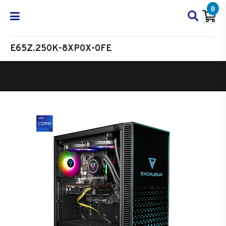
0
E65Z.250K-8XP0X-0FE
Oyun Bilgisayarı
Masaüstü Oyun Bilgisayarı
Excalibur