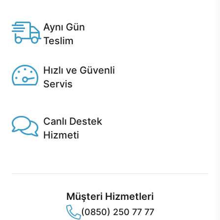
Anlaşmalı kredi kartlarına 12 aya varan taksit seçenekleri
Casper'da.
Aynı Gün
Teslim
Seçili ürünlerde Aynı Gün Teslim!
Hızlı ve Güvenli
Servis
1 Saatte servis, Jet servis ve Turbo servis seçenekleri
Casper'da!
Canlı Destek
Hizmeti
Ürünlerinizle ilgili Casper Canlı Destek hizmeti her daim
sizinle.
Müşteri Hizmetleri
(0850) 250 77 77