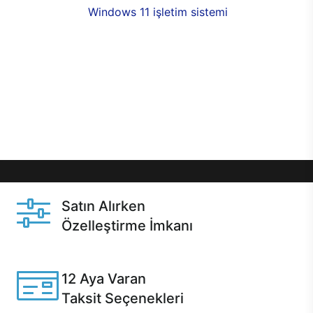
seçenekleri,
Windows 11 işletim sistemi
opsiyonu,
aynı gün teslimat ya da 1 günde kargo fırsatı
online alışverişte sizleri bekliyor.Üstelik satın
almadan önce özelleştirme fırsatı sayesinde
dilediğiniz donanımları değiştirebilir, ihtiyacınızı
karşılayacak seçimler yapabilirsiniz. Satın almadan
önce ve sonrasında sağlanan hızlı ve güvenli
servis ile Casper hep yanınızda.
Satın Alırken
Özelleştirme İmkanı
Casper ürünlerini satın alırken ihtiyacınıza göre
özelleştirebilirsiniz.
12 Aya Varan
Taksit Seçenekleri