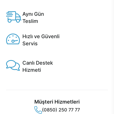
Anlaşmalı kredi kartlarına 12 aya varan taksit seçenekleri
Casper'da.
Aynı Gün
Teslim
Seçili ürünlerde Aynı Gün Teslim!
Hızlı ve Güvenli
Servis
1 Saatte servis, Jet servis ve Turbo servis seçenekleri
Casper'da!
Canlı Destek
Hizmeti
Ürünlerinizle ilgili Casper Canlı Destek hizmeti her daim
sizinle.
Müşteri Hizmetleri
(0850) 250 77 77