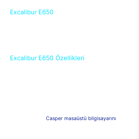
Excalibur E650
Tercihini masaüstü modellerden yana yapanlar için
öne çıkan Excalibur E650 ile sınırları zorlayabilir,
performansın keyfini çıkarabilirsin. Casper’ın yeni,
güncel teknolojiler ile donattığı Excalibur E650’de
yepyeni bir deneyim sizi bekliyor.
Excalibur E650 Özellikleri
Masaüstü olarak özel bir şekilde geliştirilen ve
uzun süren Ar-Ge çalışmaları sonrasında ortaya
çıkan Excalibur E650, her bir detayıyla farkını
ortaya koyuyor. İyi bir kullanıcı deneyiminin elde
edilmesi adına en iyi donanımlarla testleri yapılan
E650, böylece kullananların memnun kalmasını
sağlıyor. RGB detayları, ışık ve alüminyumun
buluşması yeni
Casper masaüstü bilgisayarını
görünümde de cazip kılıyor.
120mm RGB fanlarıyla yaşam alanlarını da