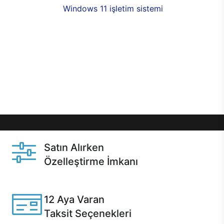
seçenekleri,
Windows 11 işletim sistemi
opsiyonu,
aynı gün teslimat ya da 1 günde kargo fırsatı
online alışverişte sizleri bekliyor.Üstelik satın
almadan önce özelleştirme fırsatı sayesinde
dilediğiniz donanımları değiştirebilir, ihtiyacınızı
karşılayacak seçimler yapabilirsiniz. Satın almadan
önce ve sonrasında sağlanan hızlı ve güvenli
servis ile Casper hep yanınızda.
Satın Alırken
Özelleştirme İmkanı
Casper ürünlerini satın alırken ihtiyacınıza göre
özelleştirebilirsiniz.
12 Aya Varan
Taksit Seçenekleri