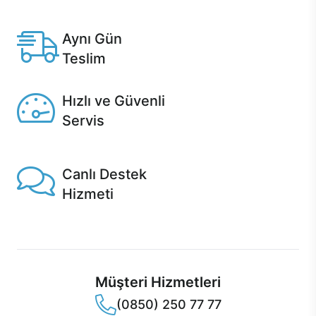
Anlaşmalı kredi kartlarına 12 aya varan taksit seçenekleri
Casper'da.
Aynı Gün
Teslim
Seçili ürünlerde Aynı Gün Teslim!
Hızlı ve Güvenli
Servis
1 Saatte servis, Jet servis ve Turbo servis seçenekleri
Casper'da!
Canlı Destek
Hizmeti
Ürünlerinizle ilgili Casper Canlı Destek hizmeti her daim
sizinle.
Müşteri Hizmetleri
(0850) 250 77 77