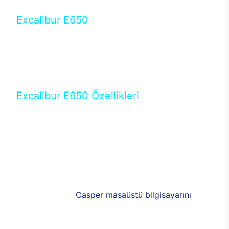
Excalibur E650
Tercihini masaüstü modellerden yana yapanlar için
öne çıkan Excalibur E650 ile sınırları zorlayabilir,
performansın keyfini çıkarabilirsin. Casper’ın yeni,
güncel teknolojiler ile donattığı Excalibur E650’de
yepyeni bir deneyim sizi bekliyor.
Excalibur E650 Özellikleri
Masaüstü olarak özel bir şekilde geliştirilen ve
uzun süren Ar-Ge çalışmaları sonrasında ortaya
çıkan Excalibur E650, her bir detayıyla farkını
ortaya koyuyor. İyi bir kullanıcı deneyiminin elde
edilmesi adına en iyi donanımlarla testleri yapılan
E650, böylece kullananların memnun kalmasını
sağlıyor. RGB detayları, ışık ve alüminyumun
buluşması yeni
Casper masaüstü bilgisayarını
görünümde de cazip kılıyor.
120mm RGB fanlarıyla yaşam alanlarını da