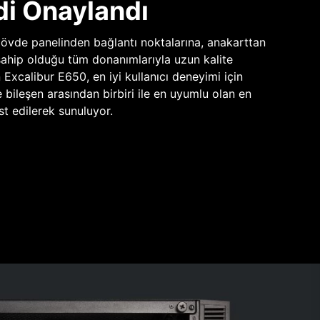
di Onaylandı
vde panelinden bağlantı noktalarına, anakarttan
sahip olduğu tüm donanımlarıyla uzun kalite
n Excalibur E650, en iyi kullanıcı deneyimi için
e bileşen arasından birbiri ile en uyumlu olan en
st edilerek sunuluyor.