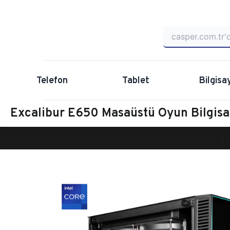
Telefon
Tablet
Bilgisa
Excalibur E650 Masaüstü Oyun Bilgi
Anasayfa
Oyun Bilgisayarı
Masaüstü Oyun Bilgisayarı
Ex