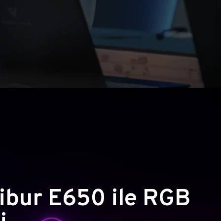
ibur E650 ile RGB
i