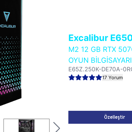
Excalibur E65
M2 12 GB RTX 50
OYUN BİLGİSAYARI
E65Z.250K-DE70A-0R
17 Yorum
Özelleştir