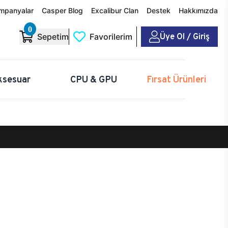
mpanyalar
Casper Blog
Excalibur Clan
Destek
Hakkımızda
0
Üye Ol / Giriş
Sepetim
Favorilerim
ksesuar
CPU & GPU
Fırsat Ürünleri