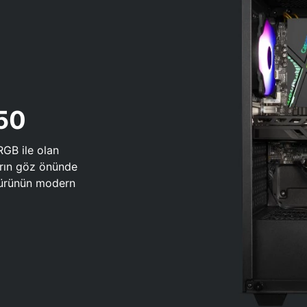
650
RGB ile olan
arın göz önünde
 türünün modern