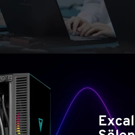
Excal
Şölen