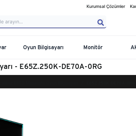
Kurumsal Çözümler
Ka
yar
Oyun Bilgisayarı
Monitör
A
sayarı - E65Z.250K-DE70A-0RG
calibur E650 Masaüstü Oyun Bilgisayarı
E65Z.250K-DE70A-0RG