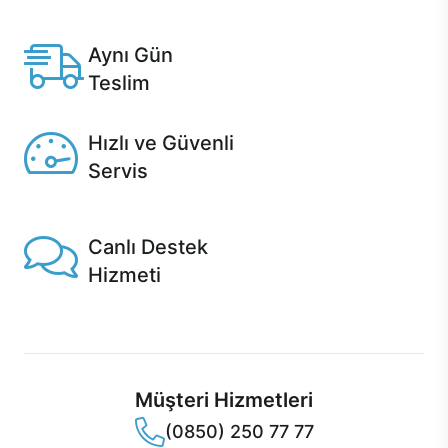
Anlaşmalı kredi kartlarına 12 aya varan taksit seçenekleri
Casper'da.
Aynı Gün
Teslim
Seçili ürünlerde Aynı Gün Teslim!
Hızlı ve Güvenli
Servis
1 Saatte servis, Jet servis ve Turbo servis seçenekleri
Casper'da!
Canlı Destek
Hizmeti
Ürünlerinizle ilgili Casper Canlı Destek hizmeti her daim
sizinle.
Müşteri Hizmetleri
(0850) 250 77 77