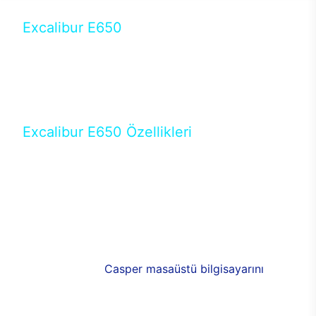
Excalibur E650
Tercihini masaüstü modellerden yana yapanlar için
öne çıkan Excalibur E650 ile sınırları zorlayabilir,
performansın keyfini çıkarabilirsin. Casper’ın yeni,
güncel teknolojiler ile donattığı Excalibur E650’de
yepyeni bir deneyim sizi bekliyor.
Excalibur E650 Özellikleri
Masaüstü olarak özel bir şekilde geliştirilen ve
uzun süren Ar-Ge çalışmaları sonrasında ortaya
çıkan Excalibur E650, her bir detayıyla farkını
ortaya koyuyor. İyi bir kullanıcı deneyiminin elde
edilmesi adına en iyi donanımlarla testleri yapılan
E650, böylece kullananların memnun kalmasını
sağlıyor. RGB detayları, ışık ve alüminyumun
buluşması yeni
Casper masaüstü bilgisayarını
görünümde de cazip kılıyor.
120mm RGB fanlarıyla yaşam alanlarını da