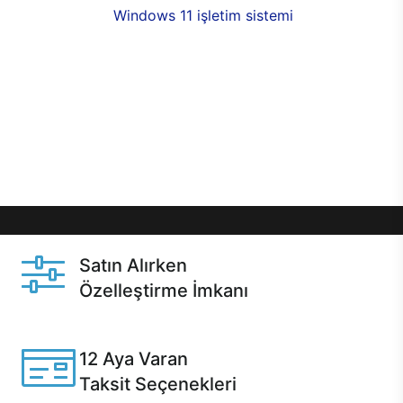
seçenekleri,
Windows 11 işletim sistemi
opsiyonu,
aynı gün teslimat ya da 1 günde kargo fırsatı
online alışverişte sizleri bekliyor.Üstelik satın
almadan önce özelleştirme fırsatı sayesinde
dilediğiniz donanımları değiştirebilir, ihtiyacınızı
karşılayacak seçimler yapabilirsiniz. Satın almadan
önce ve sonrasında sağlanan hızlı ve güvenli
servis ile Casper hep yanınızda.
Satın Alırken
Özelleştirme İmkanı
Casper ürünlerini satın alırken ihtiyacınıza göre
özelleştirebilirsiniz.
12 Aya Varan
Taksit Seçenekleri