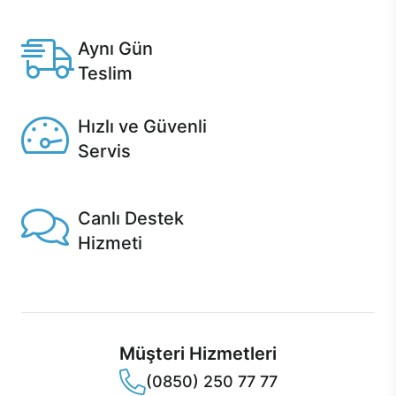
Anlaşmalı kredi kartlarına 12 aya varan taksit seçenekleri
Casper'da.
Aynı Gün
Teslim
Seçili ürünlerde Aynı Gün Teslim!
Hızlı ve Güvenli
Servis
1 Saatte servis, Jet servis ve Turbo servis seçenekleri
Casper'da!
Canlı Destek
Hizmeti
Ürünlerinizle ilgili Casper Canlı Destek hizmeti her daim
sizinle.
Müşteri Hizmetleri
(0850) 250 77 77