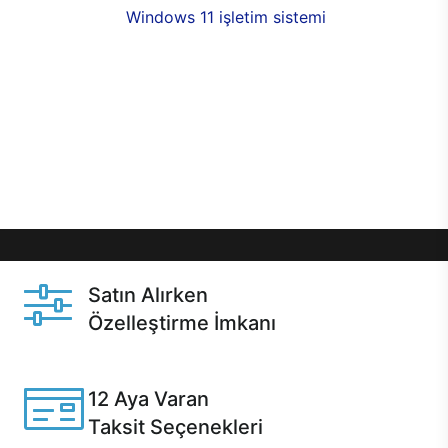
seçenekleri,
Windows 11 işletim sistemi
opsiyonu,
aynı gün teslimat ya da 1 günde kargo fırsatı
online alışverişte sizleri bekliyor.Üstelik satın
almadan önce özelleştirme fırsatı sayesinde
dilediğiniz donanımları değiştirebilir, ihtiyacınızı
karşılayacak seçimler yapabilirsiniz. Satın almadan
önce ve sonrasında sağlanan hızlı ve güvenli
servis ile Casper hep yanınızda.
Satın Alırken
Özelleştirme İmkanı
Casper ürünlerini satın alırken ihtiyacınıza göre
özelleştirebilirsiniz.
12 Aya Varan
Taksit Seçenekleri