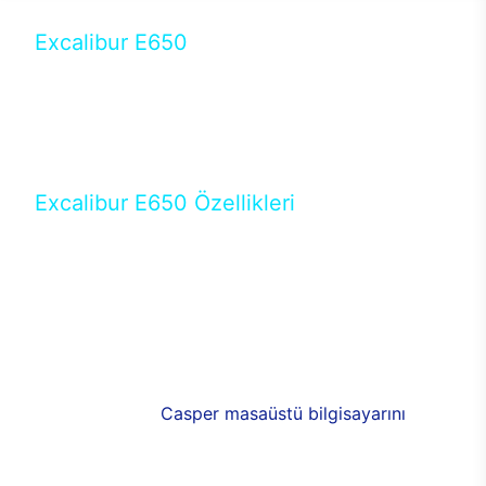
Excalibur E650
Tercihini masaüstü modellerden yana yapanlar için
öne çıkan Excalibur E650 ile sınırları zorlayabilir,
performansın keyfini çıkarabilirsin. Casper’ın yeni,
güncel teknolojiler ile donattığı Excalibur E650’de
yepyeni bir deneyim sizi bekliyor.
Excalibur E650 Özellikleri
Masaüstü olarak özel bir şekilde geliştirilen ve
uzun süren Ar-Ge çalışmaları sonrasında ortaya
çıkan Excalibur E650, her bir detayıyla farkını
ortaya koyuyor. İyi bir kullanıcı deneyiminin elde
edilmesi adına en iyi donanımlarla testleri yapılan
E650, böylece kullananların memnun kalmasını
sağlıyor. RGB detayları, ışık ve alüminyumun
buluşması yeni
Casper masaüstü bilgisayarını
görünümde de cazip kılıyor.
120mm RGB fanlarıyla yaşam alanlarını da