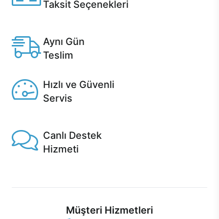
Taksit Seçenekleri
Anlaşmalı kredi kartlarına 12 aya varan taksit seçenekleri
Casper'da.
Aynı Gün
Teslim
Seçili ürünlerde Aynı Gün Teslim!
Hızlı ve Güvenli
Servis
1 Saatte servis, Jet servis ve Turbo servis seçenekleri
Casper'da!
Canlı Destek
Hizmeti
Ürünlerinizle ilgili Casper Canlı Destek hizmeti her daim
sizinle.
Müşteri Hizmetleri