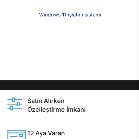
fırsatlarıyla sahip olabilirsiniz. 12 aya varan taksit
seçenekleri,
Windows 11 işletim sistemi
opsiyonu,
aynı gün teslimat ya da 1 günde kargo fırsatı
online alışverişte sizleri bekliyor.Üstelik satın
almadan önce özelleştirme fırsatı sayesinde
dilediğiniz donanımları değiştirebilir, ihtiyacınızı
karşılayacak seçimler yapabilirsiniz. Satın almadan
önce ve sonrasında sağlanan hızlı ve güvenli
servis ile Casper hep yanınızda.
Satın Alırken
Özelleştirme İmkanı
Casper ürünlerini satın alırken ihtiyacınıza göre
özelleştirebilirsiniz.
12 Aya Varan