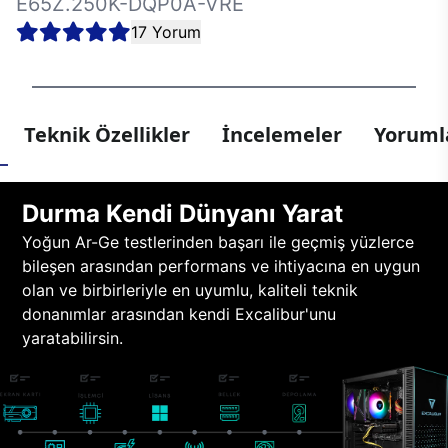
E65Z.250K-DQP0A-VRE
17 Yorum
Teknik Özellikler
İncelemeler
Yorumla
Durma Kendi Dünyanı Yarat
Yoğun Ar-Ge testlerinden başarı ile geçmiş yüzlerce
bileşen arasından performans ve ihtiyacına en uygun
olan ve birbirleriyle en uyumlu, kaliteli teknik
donanımlar arasından kendi Excalibur'unu
yaratabilirsin.