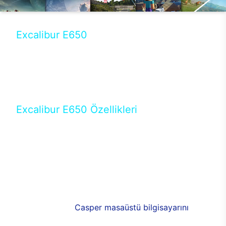
Excalibur E650
Tercihini masaüstü modellerden yana yapanlar için
öne çıkan Excalibur E650 ile sınırları zorlayabilir,
performansın keyfini çıkarabilirsin. Casper’ın yeni,
güncel teknolojiler ile donattığı Excalibur E650’de
yepyeni bir deneyim sizi bekliyor.
Excalibur E650 Özellikleri
Masaüstü olarak özel bir şekilde geliştirilen ve
uzun süren Ar-Ge çalışmaları sonrasında ortaya
çıkan Excalibur E650, her bir detayıyla farkını
ortaya koyuyor. İyi bir kullanıcı deneyiminin elde
edilmesi adına en iyi donanımlarla testleri yapılan
E650, böylece kullananların memnun kalmasını
sağlıyor. RGB detayları, ışık ve alüminyumun
buluşması yeni
Casper masaüstü bilgisayarını
görünümde de cazip kılıyor.