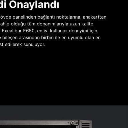
di Onaylandı
vde panelinden bağlantı noktalarına, anakarttan
sahip olduğu tüm donanımlarıyla uzun kalite
n Excalibur E650, en iyi kullanıcı deneyimi için
e bileşen arasından birbiri ile en uyumlu olan en
st edilerek sunuluyor.