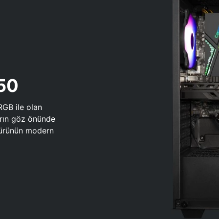
650
RGB ile olan
arın göz önünde
 türünün modern