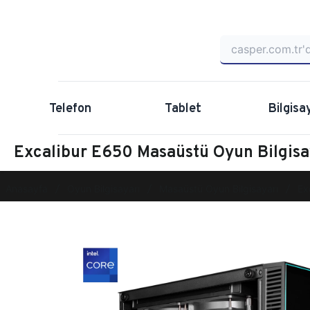
Telefon
Tablet
Bilgisa
Excalibur E650 Masaüstü Oyun Bilgi
Anasayfa
Oyun Bilgisayarı
Masaüstü Oyun Bilgisayarı
Ex