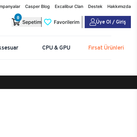
mpanyalar
Casper Blog
Excalibur Clan
Destek
Hakkımızda
0
Üye Ol / Giriş
Sepetim
Favorilerim
ksesuar
CPU & GPU
Fırsat Ürünleri