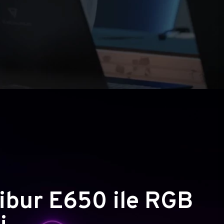
ibur E650 ile RGB
i