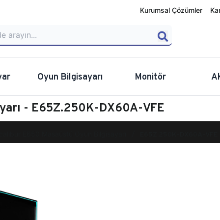
Kurumsal Çözümler
Ka
yar
Oyun Bilgisayarı
Monitör
A
sayarı - E65Z.250K-DX60A-VFE
calibur E650 Masaüstü Oyun Bilgisayarı
E65Z.250K-DX60A-VFE