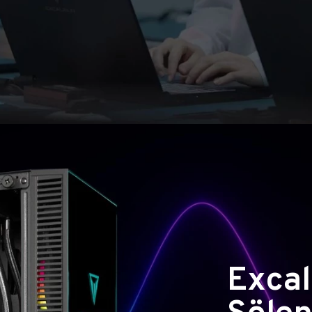
Excal
Şölen