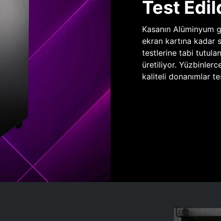
Test Edil
Kasanın Alüminyum gö
ekran kartına kadar 
testlerine tabi tutula
üretiliyor. Yüzbinlerc
kaliteli donanımlar te