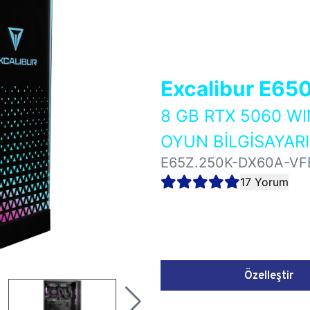
Excalibur E65
8 GB RTX 5060 
OYUN BİLGİSAYARI
E65Z.250K-DX60A-VF
17 Yorum
Özelleştir