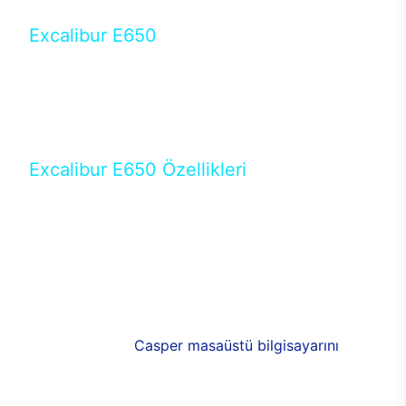
Excalibur E650
Tercihini masaüstü modellerden yana yapanlar için
öne çıkan Excalibur E650 ile sınırları zorlayabilir,
performansın keyfini çıkarabilirsin. Casper’ın yeni,
güncel teknolojiler ile donattığı Excalibur E650’de
yepyeni bir deneyim sizi bekliyor.
Excalibur E650 Özellikleri
Masaüstü olarak özel bir şekilde geliştirilen ve
uzun süren Ar-Ge çalışmaları sonrasında ortaya
çıkan Excalibur E650, her bir detayıyla farkını
ortaya koyuyor. İyi bir kullanıcı deneyiminin elde
edilmesi adına en iyi donanımlarla testleri yapılan
E650, böylece kullananların memnun kalmasını
sağlıyor. RGB detayları, ışık ve alüminyumun
buluşması yeni
Casper masaüstü bilgisayarını
görünümde de cazip kılıyor.
120mm RGB fanlarıyla yaşam alanlarını da