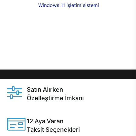
seçenekleri,
Windows 11 işletim sistemi
opsiyonu,
aynı gün teslimat ya da 1 günde kargo fırsatı
online alışverişte sizleri bekliyor.Üstelik satın
almadan önce özelleştirme fırsatı sayesinde
dilediğiniz donanımları değiştirebilir, ihtiyacınızı
karşılayacak seçimler yapabilirsiniz. Satın almadan
önce ve sonrasında sağlanan hızlı ve güvenli
servis ile Casper hep yanınızda.
Satın Alırken
Özelleştirme İmkanı
Casper ürünlerini satın alırken ihtiyacınıza göre
özelleştirebilirsiniz.
12 Aya Varan
Taksit Seçenekleri