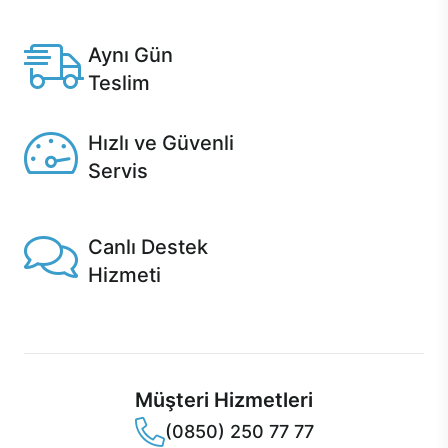
Anlaşmalı kredi kartlarına 12 aya varan taksit seçenekleri
Casper'da.
Aynı Gün
Teslim
Seçili ürünlerde Aynı Gün Teslim!
Hızlı ve Güvenli
Servis
1 Saatte servis, Jet servis ve Turbo servis seçenekleri
Casper'da!
Canlı Destek
Hizmeti
Ürünlerinizle ilgili Casper Canlı Destek hizmeti her daim
sizinle.
Müşteri Hizmetleri
(0850) 250 77 77