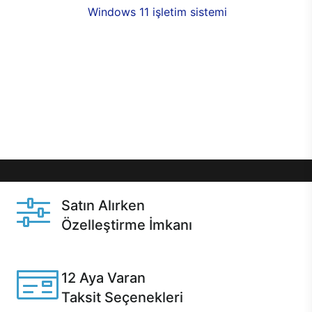
seçenekleri,
Windows 11 işletim sistemi
opsiyonu,
aynı gün teslimat ya da 1 günde kargo fırsatı
online alışverişte sizleri bekliyor.Üstelik satın
almadan önce özelleştirme fırsatı sayesinde
dilediğiniz donanımları değiştirebilir, ihtiyacınızı
karşılayacak seçimler yapabilirsiniz. Satın almadan
önce ve sonrasında sağlanan hızlı ve güvenli
servis ile Casper hep yanınızda.
Satın Alırken
Özelleştirme İmkanı
Casper ürünlerini satın alırken ihtiyacınıza göre
özelleştirebilirsiniz.
12 Aya Varan
Taksit Seçenekleri