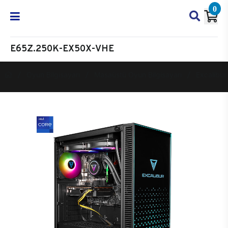
0
E65Z.250K-EX50X-VHE
Oyun Bilgisayarı
Masaüstü Oyun Bilgisayarı
Excalibur