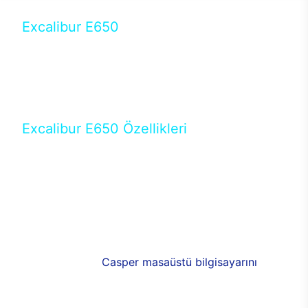
Excalibur E650
Tercihini masaüstü modellerden yana yapanlar için
öne çıkan Excalibur E650 ile sınırları zorlayabilir,
performansın keyfini çıkarabilirsin. Casper’ın yeni,
güncel teknolojiler ile donattığı Excalibur E650’de
yepyeni bir deneyim sizi bekliyor.
Excalibur E650 Özellikleri
Masaüstü olarak özel bir şekilde geliştirilen ve
uzun süren Ar-Ge çalışmaları sonrasında ortaya
çıkan Excalibur E650, her bir detayıyla farkını
ortaya koyuyor. İyi bir kullanıcı deneyiminin elde
edilmesi adına en iyi donanımlarla testleri yapılan
E650, böylece kullananların memnun kalmasını
sağlıyor. RGB detayları, ışık ve alüminyumun
buluşması yeni
Casper masaüstü bilgisayarını
görünümde de cazip kılıyor.
120mm RGB fanlarıyla yaşam alanlarını da