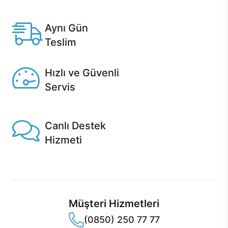
Anlaşmalı kredi kartlarına 12 aya varan taksit seçenekleri
Casper'da.
Aynı Gün
Teslim
Seçili ürünlerde Aynı Gün Teslim!
Hızlı ve Güvenli
Servis
1 Saatte servis, Jet servis ve Turbo servis seçenekleri
Casper'da!
Canlı Destek
Hizmeti
Ürünlerinizle ilgili Casper Canlı Destek hizmeti her daim
sizinle.
Müşteri Hizmetleri
(0850) 250 77 77