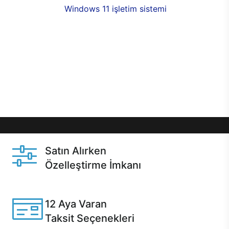
seçenekleri,
Windows 11 işletim sistemi
opsiyonu,
aynı gün teslimat ya da 1 günde kargo fırsatı
online alışverişte sizleri bekliyor.Üstelik satın
almadan önce özelleştirme fırsatı sayesinde
dilediğiniz donanımları değiştirebilir, ihtiyacınızı
karşılayacak seçimler yapabilirsiniz. Satın almadan
önce ve sonrasında sağlanan hızlı ve güvenli
servis ile Casper hep yanınızda.
Satın Alırken
Özelleştirme İmkanı
Casper ürünlerini satın alırken ihtiyacınıza göre
özelleştirebilirsiniz.
12 Aya Varan
Taksit Seçenekleri