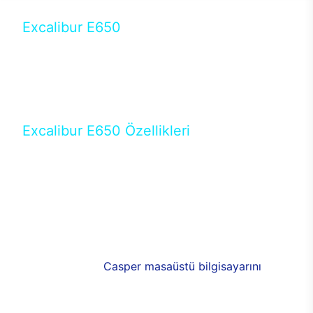
Excalibur E650
Tercihini masaüstü modellerden yana yapanlar için
öne çıkan Excalibur E650 ile sınırları zorlayabilir,
performansın keyfini çıkarabilirsin. Casper’ın yeni,
güncel teknolojiler ile donattığı Excalibur E650’de
yepyeni bir deneyim sizi bekliyor.
Excalibur E650 Özellikleri
Masaüstü olarak özel bir şekilde geliştirilen ve
uzun süren Ar-Ge çalışmaları sonrasında ortaya
çıkan Excalibur E650, her bir detayıyla farkını
ortaya koyuyor. İyi bir kullanıcı deneyiminin elde
edilmesi adına en iyi donanımlarla testleri yapılan
E650, böylece kullananların memnun kalmasını
sağlıyor. RGB detayları, ışık ve alüminyumun
buluşması yeni
Casper masaüstü bilgisayarını
görünümde de cazip kılıyor.
120mm RGB fanlarıyla yaşam alanlarını da