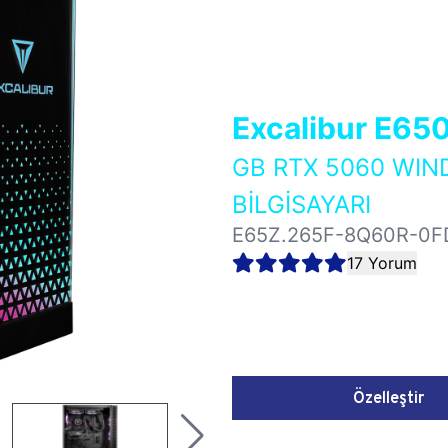
Excalibur E65
GB RTX 5060 WI
BİLGİSAYARI
E65Z.265F-8Q60R-0F
17 Yorum
Özelleştir