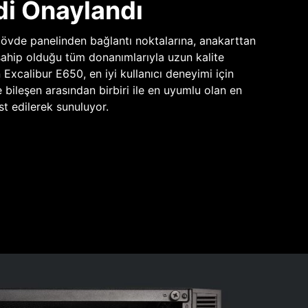
di Onaylandı
vde panelinden bağlantı noktalarına, anakarttan
sahip olduğu tüm donanımlarıyla uzun kalite
n Excalibur E650, en iyi kullanıcı deneyimi için
e bileşen arasından birbiri ile en uyumlu olan en
st edilerek sunuluyor.