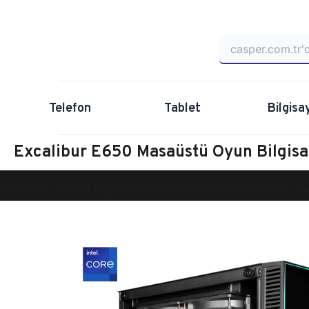
Telefon
Tablet
Bilgisa
Excalibur E650 Masaüstü Oyun Bilgi
Anasayfa
Oyun Bilgisayarı
Masaüstü Oyun Bilgisayarı
Ex