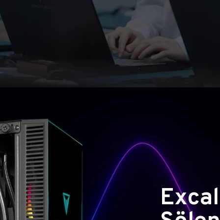
Excal
Şölen