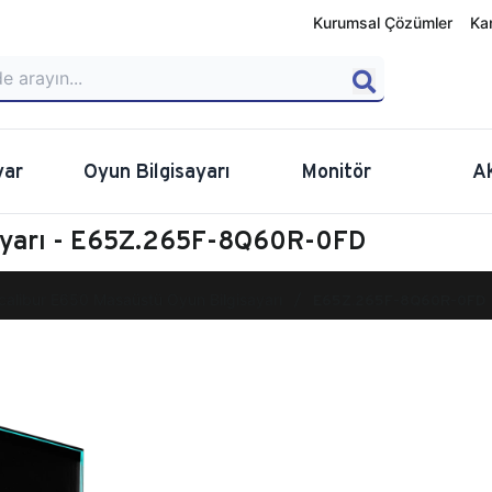
Kurumsal Çözümler
Ka
yar
Oyun Bilgisayarı
Monitör
A
sayarı - E65Z.265F-8Q60R-0FD
calibur E650 Masaüstü Oyun Bilgisayarı
E65Z.265F-8Q60R-0FD