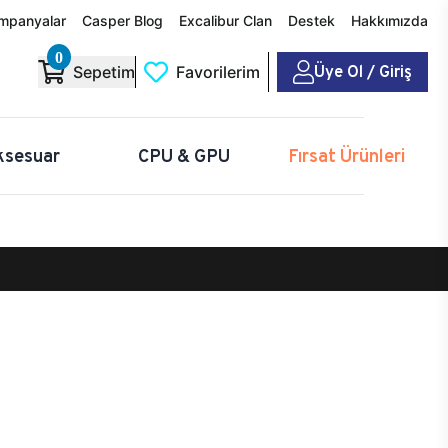
mpanyalar
Casper Blog
Excalibur Clan
Destek
Hakkımızda
0
Üye Ol / Giriş
Sepetim
Favorilerim
ksesuar
CPU & GPU
Fırsat Ürünleri