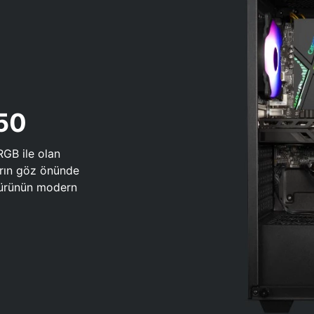
650
RGB ile olan
arın göz önünde
 türünün modern