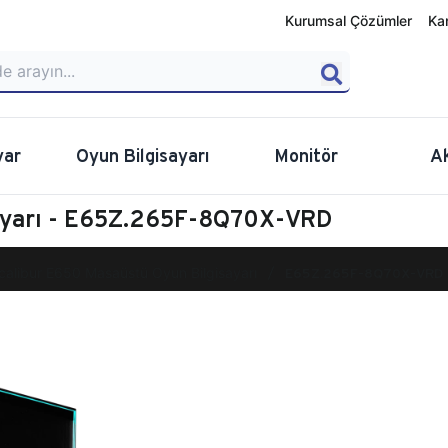
Kurumsal Çözümler
Ka
yar
Oyun Bilgisayarı
Monitör
A
sayarı - E65Z.265F-8Q70X-VRD
calibur E650 Masaüstü Oyun Bilgisayarı
E65Z.265F-8Q70X-VRD