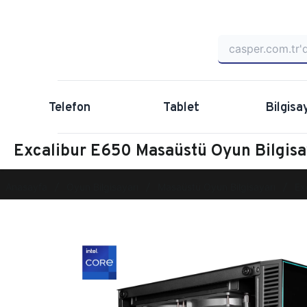
Telefon
Tablet
Bilgisa
Excalibur E650 Masaüstü Oyun Bilgi
Anasayfa
Oyun Bilgisayarı
Masaüstü Oyun Bilgisayarı
Ex