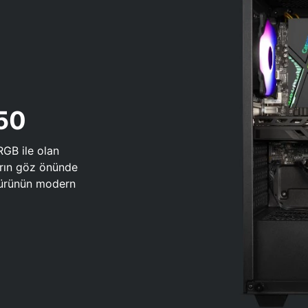
650
RGB ile olan
arın göz önünde
 türünün modern