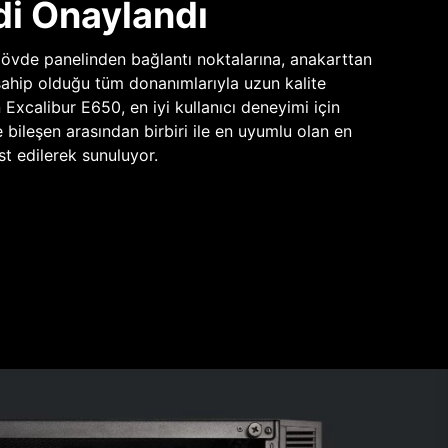
di Onaylandı
vde panelinden bağlantı noktalarına, anakarttan
sahip olduğu tüm donanımlarıyla uzun kalite
n Excalibur E650, en iyi kullanıcı deneyimi için
e bileşen arasından birbiri ile en uyumlu olan en
st edilerek sunuluyor.