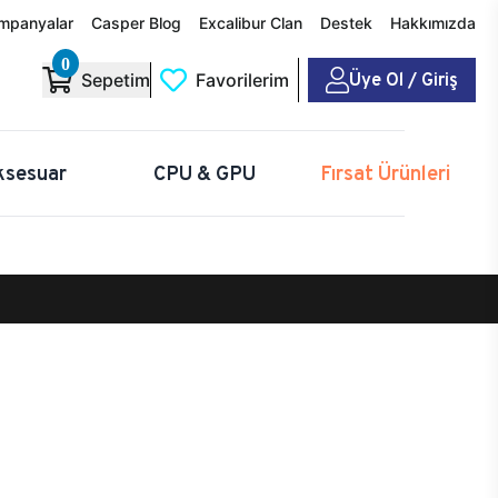
mpanyalar
Casper Blog
Excalibur Clan
Destek
Hakkımızda
0
Üye Ol / Giriş
Sepetim
Favorilerim
ksesuar
CPU & GPU
Fırsat Ürünleri