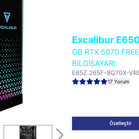
Excalibur E65
GB RTX 5070 FR
BİLGİSAYARI
E65Z.265F-8Q70X-VR
17 Yorum
Özelleştir