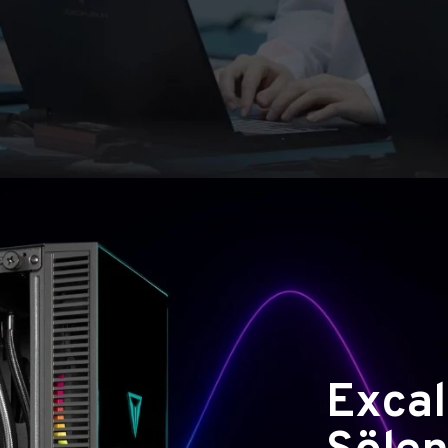
Excal
Şölen