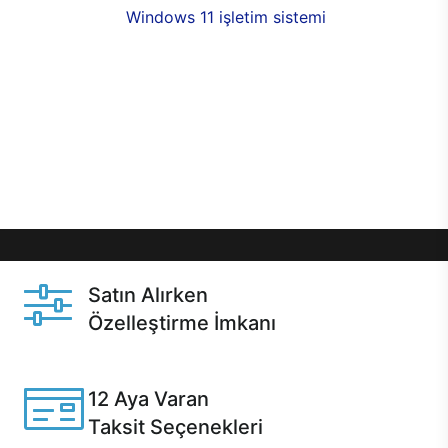
seçenekleri,
Windows 11 işletim sistemi
opsiyonu,
aynı gün teslimat ya da 1 günde kargo fırsatı
online alışverişte sizleri bekliyor.Üstelik satın
almadan önce özelleştirme fırsatı sayesinde
dilediğiniz donanımları değiştirebilir, ihtiyacınızı
karşılayacak seçimler yapabilirsiniz. Satın almadan
önce ve sonrasında sağlanan hızlı ve güvenli
servis ile Casper hep yanınızda.
Satın Alırken
Özelleştirme İmkanı
Casper ürünlerini satın alırken ihtiyacınıza göre
özelleştirebilirsiniz.
12 Aya Varan
Taksit Seçenekleri