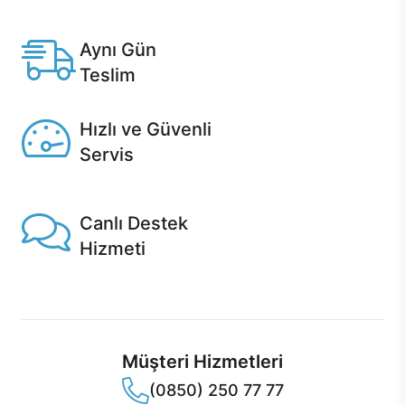
Anlaşmalı kredi kartlarına 12 aya varan taksit seçenekleri
Casper'da.
Aynı Gün
Teslim
Seçili ürünlerde Aynı Gün Teslim!
Hızlı ve Güvenli
Servis
1 Saatte servis, Jet servis ve Turbo servis seçenekleri
Casper'da!
Canlı Destek
Hizmeti
Ürünlerinizle ilgili Casper Canlı Destek hizmeti her daim
sizinle.
Müşteri Hizmetleri
(0850) 250 77 77