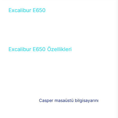
Excalibur E650
Tercihini masaüstü modellerden yana yapanlar için
öne çıkan Excalibur E650 ile sınırları zorlayabilir,
performansın keyfini çıkarabilirsin. Casper’ın yeni,
güncel teknolojiler ile donattığı Excalibur E650’de
yepyeni bir deneyim sizi bekliyor.
Excalibur E650 Özellikleri
Masaüstü olarak özel bir şekilde geliştirilen ve
uzun süren Ar-Ge çalışmaları sonrasında ortaya
çıkan Excalibur E650, her bir detayıyla farkını
ortaya koyuyor. İyi bir kullanıcı deneyiminin elde
edilmesi adına en iyi donanımlarla testleri yapılan
E650, böylece kullananların memnun kalmasını
sağlıyor. RGB detayları, ışık ve alüminyumun
buluşması yeni
Casper masaüstü bilgisayarını
görünümde de cazip kılıyor.
120mm RGB fanlarıyla yaşam alanlarını da