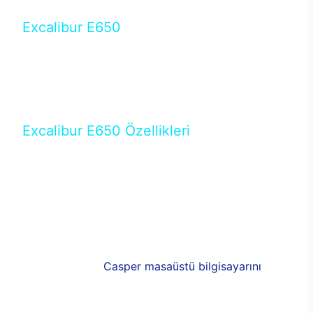
Excalibur E650
Tercihini masaüstü modellerden yana yapanlar için
öne çıkan Excalibur E650 ile sınırları zorlayabilir,
performansın keyfini çıkarabilirsin. Casper’ın yeni,
güncel teknolojiler ile donattığı Excalibur E650’de
yepyeni bir deneyim sizi bekliyor.
Excalibur E650 Özellikleri
Masaüstü olarak özel bir şekilde geliştirilen ve
uzun süren Ar-Ge çalışmaları sonrasında ortaya
çıkan Excalibur E650, her bir detayıyla farkını
ortaya koyuyor. İyi bir kullanıcı deneyiminin elde
edilmesi adına en iyi donanımlarla testleri yapılan
E650, böylece kullananların memnun kalmasını
sağlıyor. RGB detayları, ışık ve alüminyumun
buluşması yeni
Casper masaüstü bilgisayarını
görünümde de cazip kılıyor.
120mm RGB fanlarıyla yaşam alanlarını da