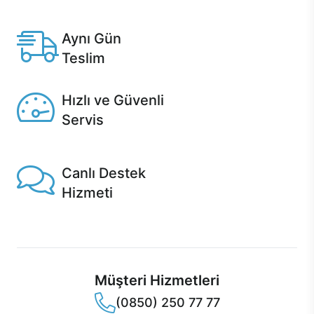
Anlaşmalı kredi kartlarına 12 aya varan taksit seçenekleri
Casper'da.
Aynı Gün
Teslim
Seçili ürünlerde Aynı Gün Teslim!
Hızlı ve Güvenli
Servis
1 Saatte servis, Jet servis ve Turbo servis seçenekleri
Casper'da!
Canlı Destek
Hizmeti
Ürünlerinizle ilgili Casper Canlı Destek hizmeti her daim
sizinle.
Müşteri Hizmetleri
(0850) 250 77 77