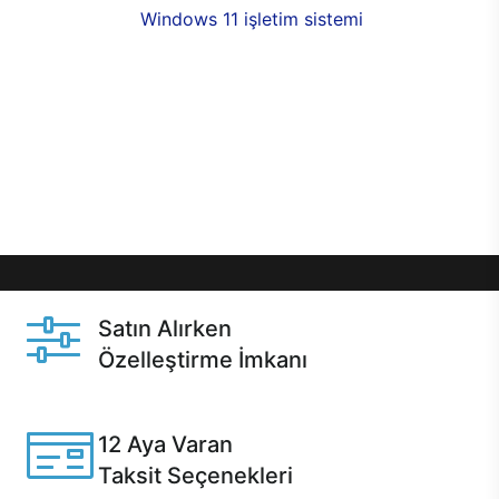
seçenekleri,
Windows 11 işletim sistemi
opsiyonu,
aynı gün teslimat ya da 1 günde kargo fırsatı
online alışverişte sizleri bekliyor.Üstelik satın
almadan önce özelleştirme fırsatı sayesinde
dilediğiniz donanımları değiştirebilir, ihtiyacınızı
karşılayacak seçimler yapabilirsiniz. Satın almadan
önce ve sonrasında sağlanan hızlı ve güvenli
servis ile Casper hep yanınızda.
Satın Alırken
Özelleştirme İmkanı
Casper ürünlerini satın alırken ihtiyacınıza göre
özelleştirebilirsiniz.
12 Aya Varan
Taksit Seçenekleri