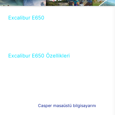
Excalibur E650
Tercihini masaüstü modellerden yana yapanlar için
öne çıkan Excalibur E650 ile sınırları zorlayabilir,
performansın keyfini çıkarabilirsin. Casper’ın yeni,
güncel teknolojiler ile donattığı Excalibur E650’de
yepyeni bir deneyim sizi bekliyor.
Excalibur E650 Özellikleri
Masaüstü olarak özel bir şekilde geliştirilen ve
uzun süren Ar-Ge çalışmaları sonrasında ortaya
çıkan Excalibur E650, her bir detayıyla farkını
ortaya koyuyor. İyi bir kullanıcı deneyiminin elde
edilmesi adına en iyi donanımlarla testleri yapılan
E650, böylece kullananların memnun kalmasını
sağlıyor. RGB detayları, ışık ve alüminyumun
buluşması yeni
Casper masaüstü bilgisayarını
görünümde de cazip kılıyor.