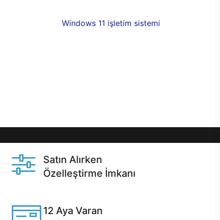
fırsatlarıyla sahip olabilirsiniz. 12 aya varan taksit
seçenekleri,
Windows 11 işletim sistemi
opsiyonu,
aynı gün teslimat ya da 1 günde kargo fırsatı
online alışverişte sizleri bekliyor.Üstelik satın
almadan önce özelleştirme fırsatı sayesinde
dilediğiniz donanımları değiştirebilir, ihtiyacınızı
karşılayacak seçimler yapabilirsiniz. Satın almadan
önce ve sonrasında sağlanan hızlı ve güvenli
servis ile Casper hep yanınızda.
Satın Alırken
Özelleştirme İmkanı
Casper ürünlerini satın alırken ihtiyacınıza göre
özelleştirebilirsiniz.
12 Aya Varan