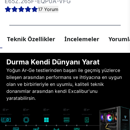
E65Z.265F-EQP0A-VFG
17 Yorum
Teknik Özellikler
İncelemeler
Yorumla
Durma Kendi Dünyanı Yarat
Yoğun Ar-Ge testlerinden başarı ile geçmiş yüzlerce
bileşen arasından performans ve ihtiyacına en uygun
olan ve birbirleriyle en uyumlu, kaliteli teknik
donanımlar arasından kendi Excalibur'unu
yaratabilirsin.