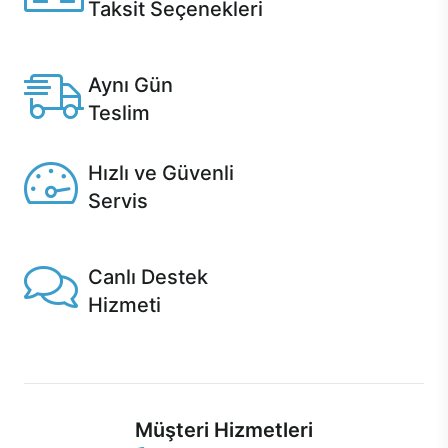
Taksit Seçenekleri
Anlaşmalı kredi kartlarına 12 aya varan taksit seçenekleri
Casper'da.
Aynı Gün
Teslim
Seçili ürünlerde Aynı Gün Teslim!
Hızlı ve Güvenli
Servis
1 Saatte servis, Jet servis ve Turbo servis seçenekleri
Casper'da!
Canlı Destek
Hizmeti
Ürünlerinizle ilgili Casper Canlı Destek hizmeti her daim
sizinle.
Müşteri Hizmetleri