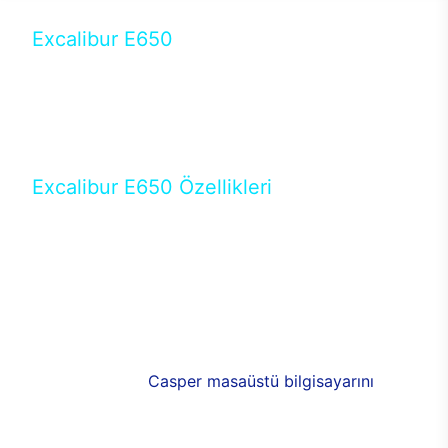
Excalibur E650
Tercihini masaüstü modellerden yana yapanlar için
öne çıkan Excalibur E650 ile sınırları zorlayabilir,
performansın keyfini çıkarabilirsin. Casper’ın yeni,
güncel teknolojiler ile donattığı Excalibur E650’de
yepyeni bir deneyim sizi bekliyor.
Excalibur E650 Özellikleri
Masaüstü olarak özel bir şekilde geliştirilen ve
uzun süren Ar-Ge çalışmaları sonrasında ortaya
çıkan Excalibur E650, her bir detayıyla farkını
ortaya koyuyor. İyi bir kullanıcı deneyiminin elde
edilmesi adına en iyi donanımlarla testleri yapılan
E650, böylece kullananların memnun kalmasını
sağlıyor. RGB detayları, ışık ve alüminyumun
buluşması yeni
Casper masaüstü bilgisayarını
görünümde de cazip kılıyor.
120mm RGB fanlarıyla yaşam alanlarını da