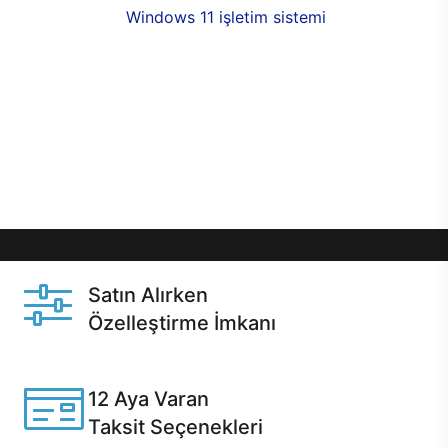
seçenekleri,
Windows 11 işletim sistemi
opsiyonu,
aynı gün teslimat ya da 1 günde kargo fırsatı
online alışverişte sizleri bekliyor.Üstelik satın
almadan önce özelleştirme fırsatı sayesinde
dilediğiniz donanımları değiştirebilir, ihtiyacınızı
karşılayacak seçimler yapabilirsiniz. Satın almadan
önce ve sonrasında sağlanan hızlı ve güvenli
servis ile Casper hep yanınızda.
Satın Alırken
Özelleştirme İmkanı
Casper ürünlerini satın alırken ihtiyacınıza göre
özelleştirebilirsiniz.
12 Aya Varan
Taksit Seçenekleri