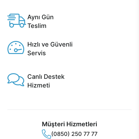
Anlaşmalı kredi kartlarına 12 aya varan taksit seçenekleri
Casper'da.
Aynı Gün
Teslim
Seçili ürünlerde Aynı Gün Teslim!
Hızlı ve Güvenli
Servis
1 Saatte servis, Jet servis ve Turbo servis seçenekleri
Casper'da!
Canlı Destek
Hizmeti
Ürünlerinizle ilgili Casper Canlı Destek hizmeti her daim
sizinle.
Müşteri Hizmetleri
(0850) 250 77 77