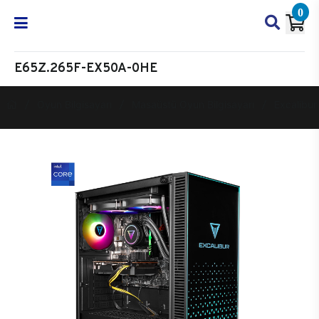
0
E65Z.265F-EX50A-0HE
Oyun Bilgisayarı
Masaüstü Oyun Bilgisayarı
Excalibur