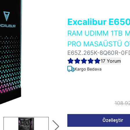
Excalibur E65
RAM UDIMM 1TB M
PRO MASAÜSTÜ OY
E65Z.265K-8Q60R-0F
17 Yorum
Kargo Bedava
108.9
Özelleştir