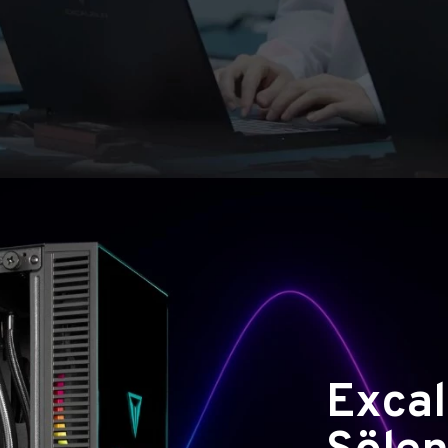
Excal
Şölen