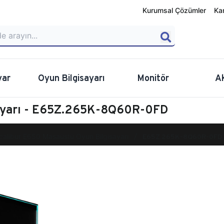
Kurumsal Çözümler
Ka
yar
Oyun Bilgisayarı
Monitör
A
sayarı - E65Z.265K-8Q60R-0FD
calibur E650 Masaüstü Oyun Bilgisayarı
E65Z.265K-8Q60R-0FD