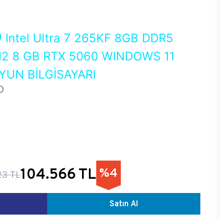
0
Intel Ultra 7 265KF 8GB DDR5
2 8 GB RTX 5060 WINDOWS 11
UN BİLGİSAYARI
D
104.566 TL
%4
23 TL
Satın Al