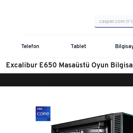
Telefon
Tablet
Bilgisa
Excalibur E650 Masaüstü Oyun Bilgi
Anasayfa
Oyun Bilgisayarı
Masaüstü Oyun Bilgisayarı
Ex