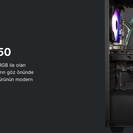
650
RGB ile olan
arın göz önünde
 türünün modern