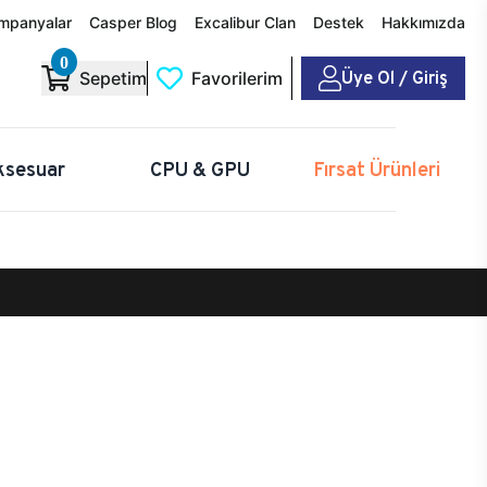
mpanyalar
Casper Blog
Excalibur Clan
Destek
Hakkımızda
0
Üye Ol / Giriş
Sepetim
Favorilerim
ksesuar
CPU & GPU
Fırsat Ürünleri