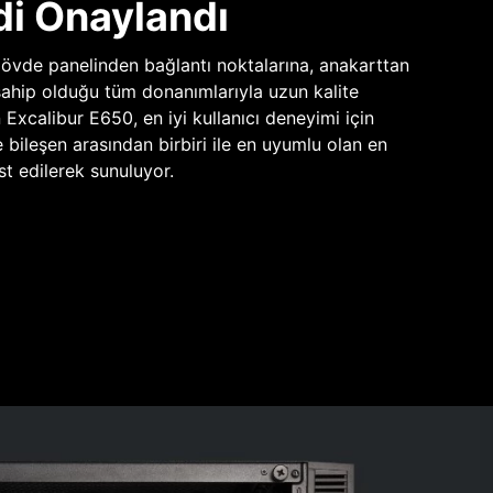
di Onaylandı
vde panelinden bağlantı noktalarına, anakarttan
sahip olduğu tüm donanımlarıyla uzun kalite
n Excalibur E650, en iyi kullanıcı deneyimi için
e bileşen arasından birbiri ile en uyumlu olan en
st edilerek sunuluyor.