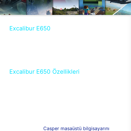
Excalibur E650
Tercihini masaüstü modellerden yana yapanlar için
öne çıkan Excalibur E650 ile sınırları zorlayabilir,
performansın keyfini çıkarabilirsin. Casper’ın yeni,
güncel teknolojiler ile donattığı Excalibur E650’de
yepyeni bir deneyim sizi bekliyor.
Excalibur E650 Özellikleri
Masaüstü olarak özel bir şekilde geliştirilen ve
uzun süren Ar-Ge çalışmaları sonrasında ortaya
çıkan Excalibur E650, her bir detayıyla farkını
ortaya koyuyor. İyi bir kullanıcı deneyiminin elde
edilmesi adına en iyi donanımlarla testleri yapılan
E650, böylece kullananların memnun kalmasını
sağlıyor. RGB detayları, ışık ve alüminyumun
buluşması yeni
Casper masaüstü bilgisayarını