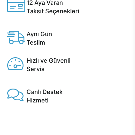
12 Aya Varan
Taksit Seçenekleri
Anlaşmalı kredi kartlarına 12 aya varan taksit seçenekleri
Casper'da.
Aynı Gün
Teslim
Seçili ürünlerde Aynı Gün Teslim!
Hızlı ve Güvenli
Servis
1 Saatte servis, Jet servis ve Turbo servis seçenekleri
Casper'da!
Canlı Destek
Hizmeti
Ürünlerinizle ilgili Casper Canlı Destek hizmeti her daim
sizinle.