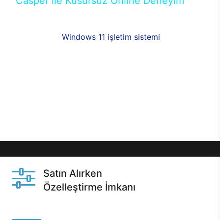
Casper ile Kusursuz Online Deneyim
Casper’ın Excalibur E650 modeline, online alışveriş
fırsatlarıyla sahip olabilirsiniz. 12 aya varan taksit
seçenekleri,
Windows 11 işletim sistemi
opsiyonu,
aynı gün teslimat ya da 1 günde kargo fırsatı
online alışverişte sizleri bekliyor.Üstelik satın
almadan önce özelleştirme fırsatı sayesinde
dilediğiniz donanımları değiştirebilir, ihtiyacınızı
karşılayacak seçimler yapabilirsiniz. Satın almadan
önce ve sonrasında sağlanan hızlı ve güvenli
servis ile Casper hep yanınızda.
Satın Alırken
Özelleştirme İmkanı
Casper ürünlerini satın alırken ihtiyacınıza göre
özelleştirebilirsiniz.