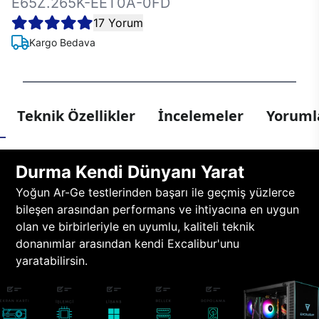
E65Z.265K-EET0A-0FD
17 Yorum
Kargo Bedava
Teknik Özellikler
İncelemeler
Yorumla
Durma Kendi Dünyanı Yarat
Yoğun Ar-Ge testlerinden başarı ile geçmiş yüzlerce
bileşen arasından performans ve ihtiyacına en uygun
olan ve birbirleriyle en uyumlu, kaliteli teknik
donanımlar arasından kendi Excalibur'unu
yaratabilirsin.