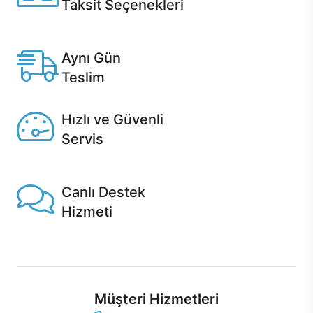
Taksit Seçenekleri
Anlaşmalı kredi kartlarına 12 aya varan taksit seçenekleri
Casper'da.
Aynı Gün
Teslim
Seçili ürünlerde Aynı Gün Teslim!
Hızlı ve Güvenli
Servis
1 Saatte servis, Jet servis ve Turbo servis seçenekleri
Casper'da!
Canlı Destek
Hizmeti
Ürünlerinizle ilgili Casper Canlı Destek hizmeti her daim
sizinle.
Müşteri Hizmetleri