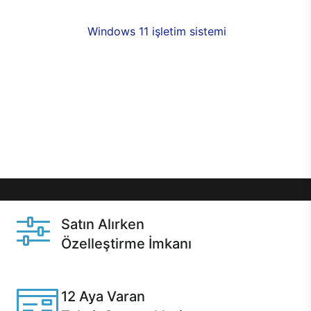
fırsatlarıyla sahip olabilirsiniz. 12 aya varan taksit
seçenekleri,
Windows 11 işletim sistemi
opsiyonu,
aynı gün teslimat ya da 1 günde kargo fırsatı
online alışverişte sizleri bekliyor.Üstelik satın
almadan önce özelleştirme fırsatı sayesinde
dilediğiniz donanımları değiştirebilir, ihtiyacınızı
karşılayacak seçimler yapabilirsiniz. Satın almadan
önce ve sonrasında sağlanan hızlı ve güvenli
servis ile Casper hep yanınızda.
Satın Alırken
Özelleştirme İmkanı
Casper ürünlerini satın alırken ihtiyacınıza göre
özelleştirebilirsiniz.
12 Aya Varan