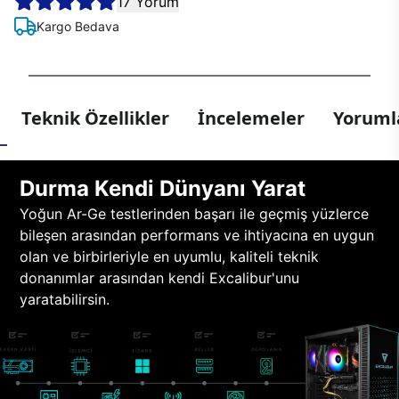
17 Yorum
Kargo Bedava
Teknik Özellikler
İncelemeler
Yorumla
Durma Kendi Dünyanı Yarat
Yoğun Ar-Ge testlerinden başarı ile geçmiş yüzlerce
bileşen arasından performans ve ihtiyacına en uygun
olan ve birbirleriyle en uyumlu, kaliteli teknik
donanımlar arasından kendi Excalibur'unu
yaratabilirsin.