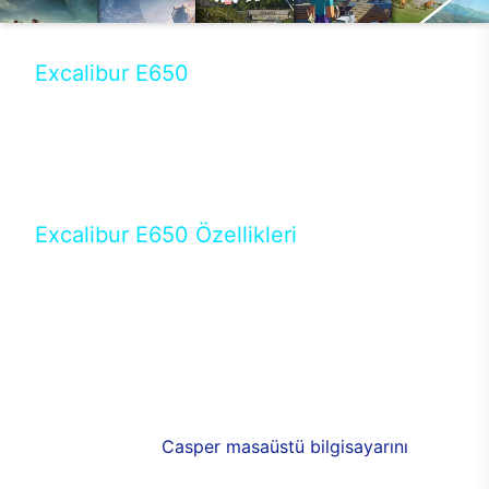
Excalibur E650
Tercihini masaüstü modellerden yana yapanlar için
öne çıkan Excalibur E650 ile sınırları zorlayabilir,
performansın keyfini çıkarabilirsin. Casper’ın yeni,
güncel teknolojiler ile donattığı Excalibur E650’de
yepyeni bir deneyim sizi bekliyor.
Excalibur E650 Özellikleri
Masaüstü olarak özel bir şekilde geliştirilen ve
uzun süren Ar-Ge çalışmaları sonrasında ortaya
çıkan Excalibur E650, her bir detayıyla farkını
ortaya koyuyor. İyi bir kullanıcı deneyiminin elde
edilmesi adına en iyi donanımlarla testleri yapılan
E650, böylece kullananların memnun kalmasını
sağlıyor. RGB detayları, ışık ve alüminyumun
buluşması yeni
Casper masaüstü bilgisayarını
görünümde de cazip kılıyor.