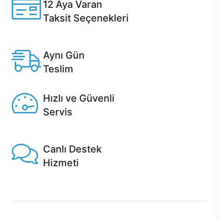
12 Aya Varan
Taksit Seçenekleri
Anlaşmalı kredi kartlarına 12 aya varan taksit seçenekleri
Casper'da.
Aynı Gün
Teslim
Seçili ürünlerde Aynı Gün Teslim!
Hızlı ve Güvenli
Servis
1 Saatte servis, Jet servis ve Turbo servis seçenekleri
Casper'da!
Canlı Destek
Hizmeti
Ürünlerinizle ilgili Casper Canlı Destek hizmeti her daim
sizinle.