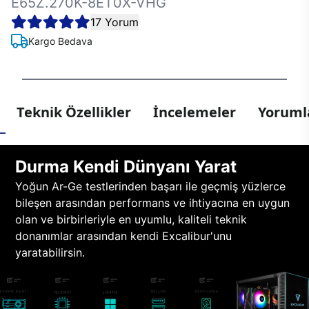
E65Z.270K-8ET0X-VHG
17 Yorum
Kargo Bedava
Teknik Özellikler
İncelemeler
Yorumla
Durma Kendi Dünyanı Yarat
Yoğun Ar-Ge testlerinden başarı ile geçmiş yüzlerce
bileşen arasından performans ve ihtiyacına en uygun
olan ve birbirleriyle en uyumlu, kaliteli teknik
donanımlar arasından kendi Excalibur'unu
yaratabilirsin.