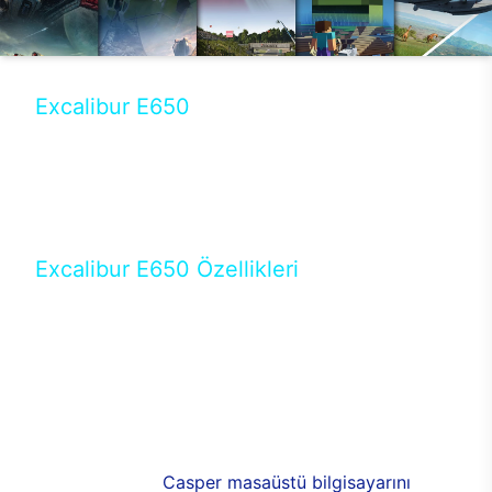
Excalibur E650
Tercihini masaüstü modellerden yana yapanlar için
öne çıkan Excalibur E650 ile sınırları zorlayabilir,
performansın keyfini çıkarabilirsin. Casper’ın yeni,
güncel teknolojiler ile donattığı Excalibur E650’de
yepyeni bir deneyim sizi bekliyor.
Excalibur E650 Özellikleri
Masaüstü olarak özel bir şekilde geliştirilen ve
uzun süren Ar-Ge çalışmaları sonrasında ortaya
çıkan Excalibur E650, her bir detayıyla farkını
ortaya koyuyor. İyi bir kullanıcı deneyiminin elde
edilmesi adına en iyi donanımlarla testleri yapılan
E650, böylece kullananların memnun kalmasını
sağlıyor. RGB detayları, ışık ve alüminyumun
buluşması yeni
Casper masaüstü bilgisayarını