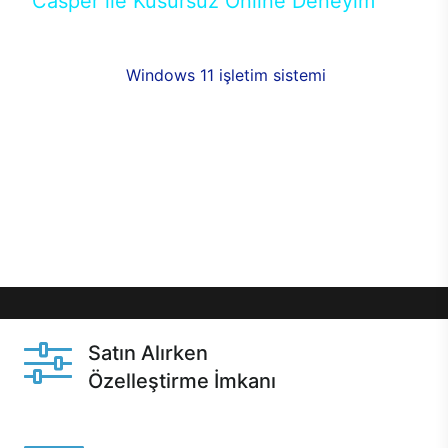
Casper ile Kusursuz Online Deneyim
Casper’ın Excalibur E650 modeline, online alışveriş
fırsatlarıyla sahip olabilirsiniz. 12 aya varan taksit
seçenekleri,
Windows 11 işletim sistemi
opsiyonu,
aynı gün teslimat ya da 1 günde kargo fırsatı
online alışverişte sizleri bekliyor.Üstelik satın
almadan önce özelleştirme fırsatı sayesinde
dilediğiniz donanımları değiştirebilir, ihtiyacınızı
karşılayacak seçimler yapabilirsiniz. Satın almadan
önce ve sonrasında sağlanan hızlı ve güvenli
servis ile Casper hep yanınızda.
Satın Alırken
Özelleştirme İmkanı
Casper ürünlerini satın alırken ihtiyacınıza göre
özelleştirebilirsiniz.