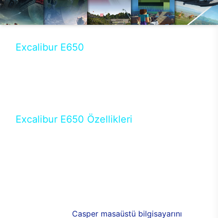
Excalibur E650
Tercihini masaüstü modellerden yana yapanlar için
öne çıkan Excalibur E650 ile sınırları zorlayabilir,
performansın keyfini çıkarabilirsin. Casper’ın yeni,
güncel teknolojiler ile donattığı Excalibur E650’de
yepyeni bir deneyim sizi bekliyor.
Excalibur E650 Özellikleri
Masaüstü olarak özel bir şekilde geliştirilen ve
uzun süren Ar-Ge çalışmaları sonrasında ortaya
çıkan Excalibur E650, her bir detayıyla farkını
ortaya koyuyor. İyi bir kullanıcı deneyiminin elde
edilmesi adına en iyi donanımlarla testleri yapılan
E650, böylece kullananların memnun kalmasını
sağlıyor. RGB detayları, ışık ve alüminyumun
buluşması yeni
Casper masaüstü bilgisayarını