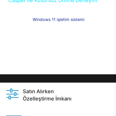
Casper ile Kusursuz Online Deneyim
Casper’ın Excalibur E650 modeline, online alışveriş
fırsatlarıyla sahip olabilirsiniz. 12 aya varan taksit
seçenekleri,
Windows 11 işletim sistemi
opsiyonu,
aynı gün teslimat ya da 1 günde kargo fırsatı
online alışverişte sizleri bekliyor.Üstelik satın
almadan önce özelleştirme fırsatı sayesinde
dilediğiniz donanımları değiştirebilir, ihtiyacınızı
karşılayacak seçimler yapabilirsiniz. Satın almadan
önce ve sonrasında sağlanan hızlı ve güvenli
servis ile Casper hep yanınızda.
Satın Alırken
Özelleştirme İmkanı
Casper ürünlerini satın alırken ihtiyacınıza göre
özelleştirebilirsiniz.