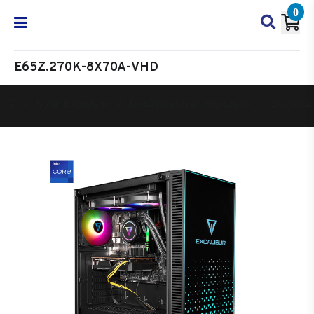
0
E65Z.270K-8X70A-VHD
Oyun Bilgisayarı
Masaüstü Oyun Bilgisayarı
Excalibur