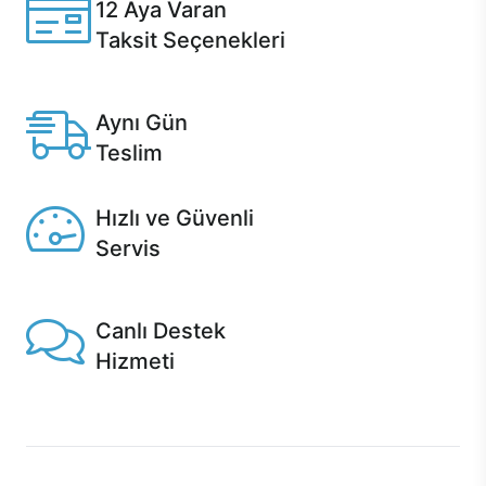
12 Aya Varan
Taksit Seçenekleri
Anlaşmalı kredi kartlarına 12 aya varan taksit seçenekleri
Casper'da.
Aynı Gün
Teslim
Seçili ürünlerde Aynı Gün Teslim!
Hızlı ve Güvenli
Servis
1 Saatte servis, Jet servis ve Turbo servis seçenekleri
Casper'da!
Canlı Destek
Hizmeti
Ürünlerinizle ilgili Casper Canlı Destek hizmeti her daim
sizinle.