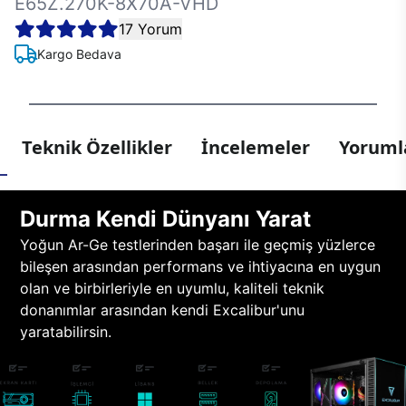
E65Z.270K-8X70A-VHD
17 Yorum
Kargo Bedava
Teknik Özellikler
İncelemeler
Yorumla
Durma Kendi Dünyanı Yarat
Yoğun Ar-Ge testlerinden başarı ile geçmiş yüzlerce
bileşen arasından performans ve ihtiyacına en uygun
olan ve birbirleriyle en uyumlu, kaliteli teknik
donanımlar arasından kendi Excalibur'unu
yaratabilirsin.