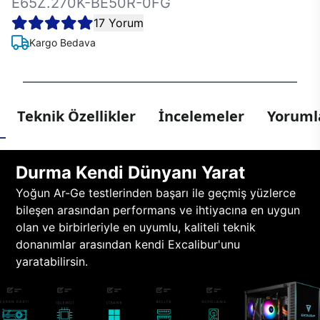
E65Z.270K-BE50R-0FG
17 Yorum
Kargo Bedava
Teknik Özellikler
İncelemeler
Yorumla
Durma Kendi Dünyanı Yarat
Yoğun Ar-Ge testlerinden başarı ile geçmiş yüzlerce
bileşen arasından performans ve ihtiyacına en uygun
olan ve birbirleriyle en uyumlu, kaliteli teknik
donanımlar arasından kendi Excalibur'unu
yaratabilirsin.