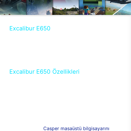
Excalibur E650
Tercihini masaüstü modellerden yana yapanlar için
öne çıkan Excalibur E650 ile sınırları zorlayabilir,
performansın keyfini çıkarabilirsin. Casper’ın yeni,
güncel teknolojiler ile donattığı Excalibur E650’de
yepyeni bir deneyim sizi bekliyor.
Excalibur E650 Özellikleri
Masaüstü olarak özel bir şekilde geliştirilen ve
uzun süren Ar-Ge çalışmaları sonrasında ortaya
çıkan Excalibur E650, her bir detayıyla farkını
ortaya koyuyor. İyi bir kullanıcı deneyiminin elde
edilmesi adına en iyi donanımlarla testleri yapılan
E650, böylece kullananların memnun kalmasını
sağlıyor. RGB detayları, ışık ve alüminyumun
buluşması yeni
Casper masaüstü bilgisayarını