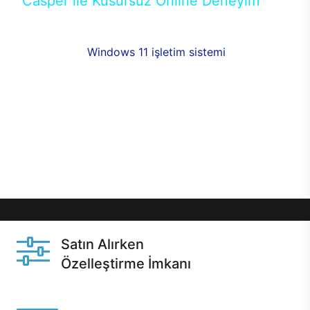
Casper ile Kusursuz Online Deneyim
Casper’ın Excalibur E650 modeline, online alışveriş
fırsatlarıyla sahip olabilirsiniz. 12 aya varan taksit
seçenekleri,
Windows 11 işletim sistemi
opsiyonu,
aynı gün teslimat ya da 1 günde kargo fırsatı
online alışverişte sizleri bekliyor.Üstelik satın
almadan önce özelleştirme fırsatı sayesinde
dilediğiniz donanımları değiştirebilir, ihtiyacınızı
karşılayacak seçimler yapabilirsiniz. Satın almadan
önce ve sonrasında sağlanan hızlı ve güvenli
servis ile Casper hep yanınızda.
Satın Alırken
Özelleştirme İmkanı
Casper ürünlerini satın alırken ihtiyacınıza göre
özelleştirebilirsiniz.