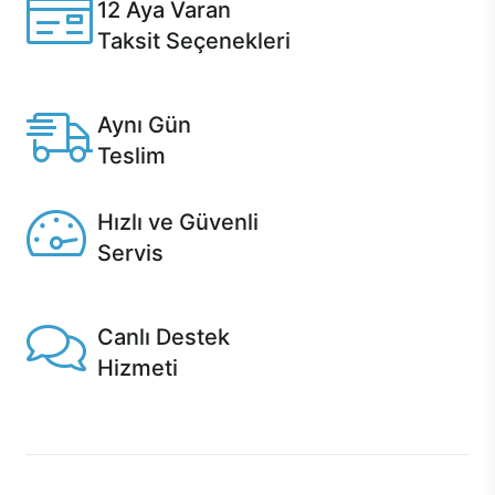
12 Aya Varan
Taksit Seçenekleri
Anlaşmalı kredi kartlarına 12 aya varan taksit seçenekleri
Casper'da.
Aynı Gün
Teslim
Seçili ürünlerde Aynı Gün Teslim!
Hızlı ve Güvenli
Servis
1 Saatte servis, Jet servis ve Turbo servis seçenekleri
Casper'da!
Canlı Destek
Hizmeti
Ürünlerinizle ilgili Casper Canlı Destek hizmeti her daim
sizinle.