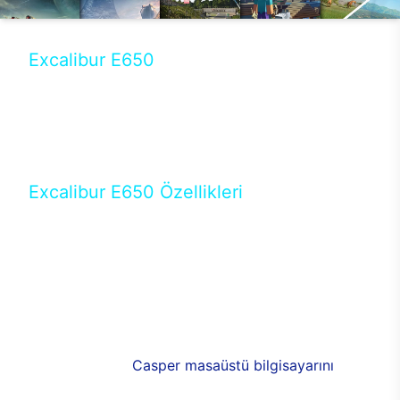
Excalibur E650
Tercihini masaüstü modellerden yana yapanlar için
öne çıkan Excalibur E650 ile sınırları zorlayabilir,
performansın keyfini çıkarabilirsin. Casper’ın yeni,
güncel teknolojiler ile donattığı Excalibur E650’de
yepyeni bir deneyim sizi bekliyor.
Excalibur E650 Özellikleri
Masaüstü olarak özel bir şekilde geliştirilen ve
uzun süren Ar-Ge çalışmaları sonrasında ortaya
çıkan Excalibur E650, her bir detayıyla farkını
ortaya koyuyor. İyi bir kullanıcı deneyiminin elde
edilmesi adına en iyi donanımlarla testleri yapılan
E650, böylece kullananların memnun kalmasını
sağlıyor. RGB detayları, ışık ve alüminyumun
buluşması yeni
Casper masaüstü bilgisayarını
görünümde de cazip kılıyor.