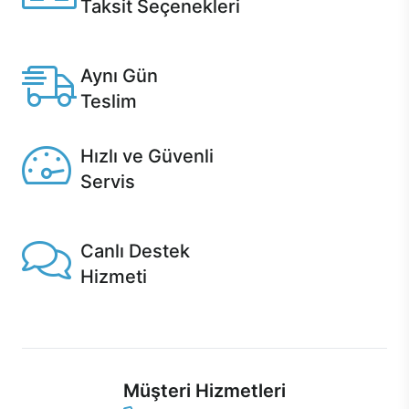
Taksit Seçenekleri
Anlaşmalı kredi kartlarına 12 aya varan taksit seçenekleri
Casper'da.
Aynı Gün
Teslim
Seçili ürünlerde Aynı Gün Teslim!
Hızlı ve Güvenli
Servis
1 Saatte servis, Jet servis ve Turbo servis seçenekleri
Casper'da!
Canlı Destek
Hizmeti
Ürünlerinizle ilgili Casper Canlı Destek hizmeti her daim
sizinle.
Müşteri Hizmetleri