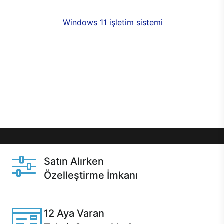
fırsatlarıyla sahip olabilirsiniz. 12 aya varan taksit
seçenekleri,
Windows 11 işletim sistemi
opsiyonu,
aynı gün teslimat ya da 1 günde kargo fırsatı
online alışverişte sizleri bekliyor.Üstelik satın
almadan önce özelleştirme fırsatı sayesinde
dilediğiniz donanımları değiştirebilir, ihtiyacınızı
karşılayacak seçimler yapabilirsiniz. Satın almadan
önce ve sonrasında sağlanan hızlı ve güvenli
servis ile Casper hep yanınızda.
Satın Alırken
Özelleştirme İmkanı
Casper ürünlerini satın alırken ihtiyacınıza göre
özelleştirebilirsiniz.
12 Aya Varan