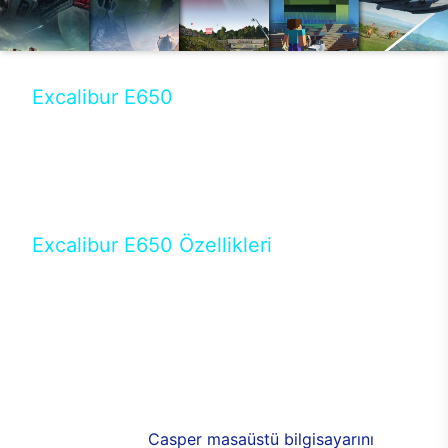
Excalibur E650
Tercihini masaüstü modellerden yana yapanlar için
öne çıkan Excalibur E650 ile sınırları zorlayabilir,
performansın keyfini çıkarabilirsin. Casper’ın yeni,
güncel teknolojiler ile donattığı Excalibur E650’de
yepyeni bir deneyim sizi bekliyor.
Excalibur E650 Özellikleri
Masaüstü olarak özel bir şekilde geliştirilen ve
uzun süren Ar-Ge çalışmaları sonrasında ortaya
çıkan Excalibur E650, her bir detayıyla farkını
ortaya koyuyor. İyi bir kullanıcı deneyiminin elde
edilmesi adına en iyi donanımlarla testleri yapılan
E650, böylece kullananların memnun kalmasını
sağlıyor. RGB detayları, ışık ve alüminyumun
buluşması yeni
Casper masaüstü bilgisayarını