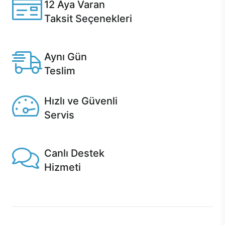
12 Aya Varan
Taksit Seçenekleri
Anlaşmalı kredi kartlarına 12 aya varan taksit seçenekleri
Casper'da.
Aynı Gün
Teslim
Seçili ürünlerde Aynı Gün Teslim!
Hızlı ve Güvenli
Servis
1 Saatte servis, Jet servis ve Turbo servis seçenekleri
Casper'da!
Canlı Destek
Hizmeti
Ürünlerinizle ilgili Casper Canlı Destek hizmeti her daim
sizinle.