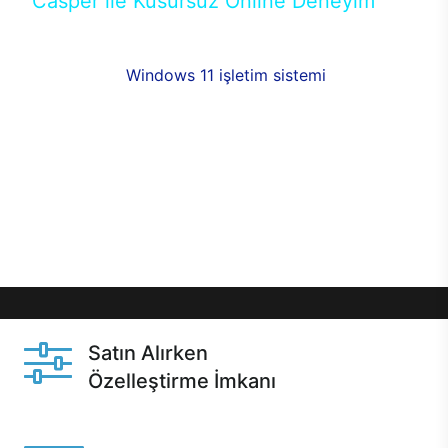
Casper ile Kusursuz Online Deneyim
Casper’ın Excalibur E650 modeline, online alışveriş
fırsatlarıyla sahip olabilirsiniz. 12 aya varan taksit
seçenekleri,
Windows 11 işletim sistemi
opsiyonu,
aynı gün teslimat ya da 1 günde kargo fırsatı
online alışverişte sizleri bekliyor.Üstelik satın
almadan önce özelleştirme fırsatı sayesinde
dilediğiniz donanımları değiştirebilir, ihtiyacınızı
karşılayacak seçimler yapabilirsiniz. Satın almadan
önce ve sonrasında sağlanan hızlı ve güvenli
servis ile Casper hep yanınızda.
Satın Alırken
Özelleştirme İmkanı
Casper ürünlerini satın alırken ihtiyacınıza göre
özelleştirebilirsiniz.