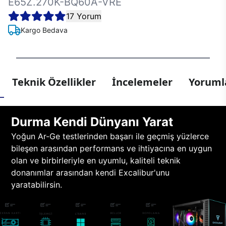
E65Z.270K-BQ60A-VRE
17 Yorum
Kargo Bedava
Teknik Özellikler
İncelemeler
Yorumla
Durma Kendi Dünyanı Yarat
Yoğun Ar-Ge testlerinden başarı ile geçmiş yüzlerce
bileşen arasından performans ve ihtiyacına en uygun
olan ve birbirleriyle en uyumlu, kaliteli teknik
donanımlar arasından kendi Excalibur'unu
yaratabilirsin.