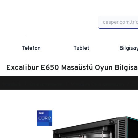
Telefon
Tablet
Bilgisa
Excalibur E650 Masaüstü Oyun Bilgi
Anasayfa
Oyun Bilgisayarı
Masaüstü Oyun Bilgisayarı
Ex