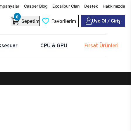
mpanyalar
Casper Blog
Excalibur Clan
Destek
Hakkımızda
0
Üye Ol / Giriş
Sepetim
Favorilerim
ksesuar
CPU & GPU
Fırsat Ürünleri