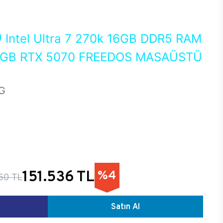
0
Intel Ultra 7 270k 16GB DDR5 RAM
 GB RTX 5070 FREEDOS MASAÜSTÜ
G
151.536 TL
%4
50 TL
Satın Al