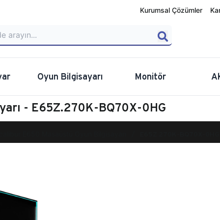
Kurumsal Çözümler
Ka
yar
Oyun Bilgisayarı
Monitör
A
sayarı - E65Z.270K-BQ70X-0HG
calibur E650 Masaüstü Oyun Bilgisayarı
E65Z.270K-BQ70X-0HG