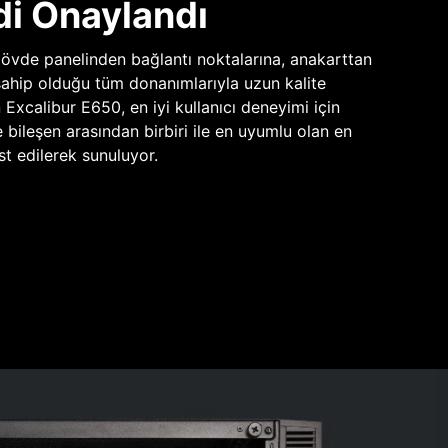
di Onaylandı
vde panelinden bağlantı noktalarına, anakarttan
sahip olduğu tüm donanımlarıyla uzun kalite
n Excalibur E650, en iyi kullanıcı deneyimi için
e bileşen arasından birbiri ile en uyumlu olan en
st edilerek sunuluyor.