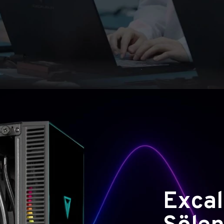
Excal
Şölen