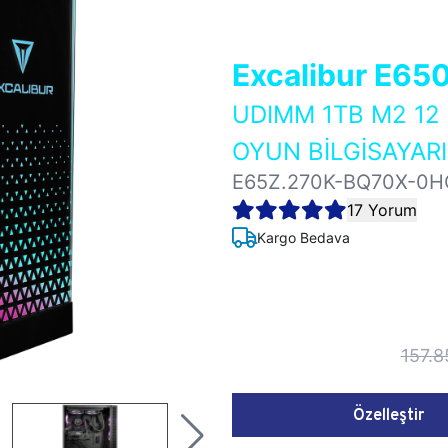
Excalibur E65
UDIMM 1TB M2 12
OYUN BİLGİSAYARI
E65Z.270K-BQ70X-0H
17 Yorum
Kargo Bedava
157.8
Özelleştir