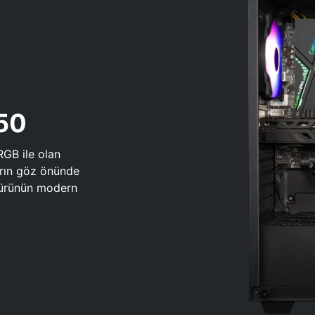
650
RGB ile olan
arın göz önünde
 türünün modern