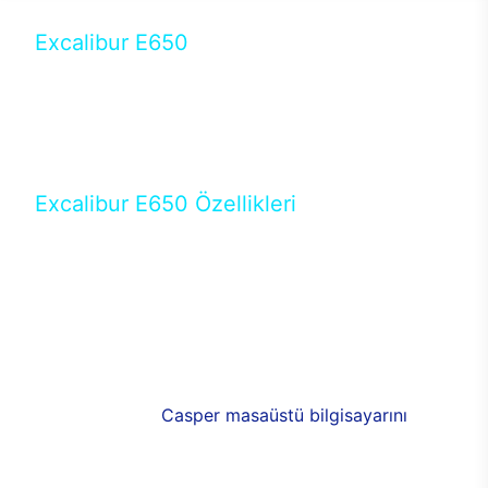
Excalibur E650
Tercihini masaüstü modellerden yana yapanlar için
öne çıkan Excalibur E650 ile sınırları zorlayabilir,
performansın keyfini çıkarabilirsin. Casper’ın yeni,
güncel teknolojiler ile donattığı Excalibur E650’de
yepyeni bir deneyim sizi bekliyor.
Excalibur E650 Özellikleri
Masaüstü olarak özel bir şekilde geliştirilen ve
uzun süren Ar-Ge çalışmaları sonrasında ortaya
çıkan Excalibur E650, her bir detayıyla farkını
ortaya koyuyor. İyi bir kullanıcı deneyiminin elde
edilmesi adına en iyi donanımlarla testleri yapılan
E650, böylece kullananların memnun kalmasını
sağlıyor. RGB detayları, ışık ve alüminyumun
buluşması yeni
Casper masaüstü bilgisayarını
görünümde de cazip kılıyor.
120mm RGB fanlarıyla yaşam alanlarını da