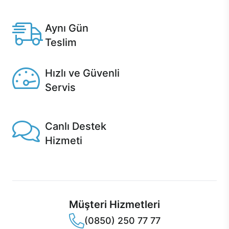
Anlaşmalı kredi kartlarına 12 aya varan taksit seçenekleri
Casper'da.
Aynı Gün
Teslim
Seçili ürünlerde Aynı Gün Teslim!
Hızlı ve Güvenli
Servis
1 Saatte servis, Jet servis ve Turbo servis seçenekleri
Casper'da!
Canlı Destek
Hizmeti
Ürünlerinizle ilgili Casper Canlı Destek hizmeti her daim
sizinle.
Müşteri Hizmetleri
(0850) 250 77 77