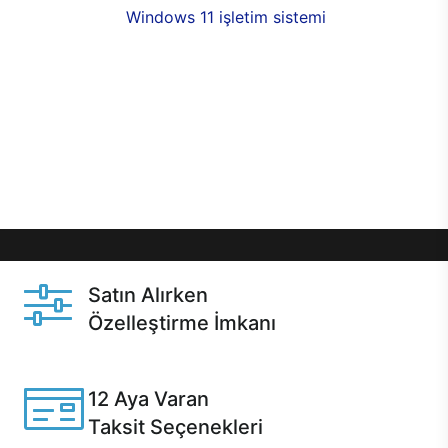
seçenekleri,
Windows 11 işletim sistemi
opsiyonu,
aynı gün teslimat ya da 1 günde kargo fırsatı
online alışverişte sizleri bekliyor.Üstelik satın
almadan önce özelleştirme fırsatı sayesinde
dilediğiniz donanımları değiştirebilir, ihtiyacınızı
karşılayacak seçimler yapabilirsiniz. Satın almadan
önce ve sonrasında sağlanan hızlı ve güvenli
servis ile Casper hep yanınızda.
Satın Alırken
Özelleştirme İmkanı
Casper ürünlerini satın alırken ihtiyacınıza göre
özelleştirebilirsiniz.
12 Aya Varan
Taksit Seçenekleri