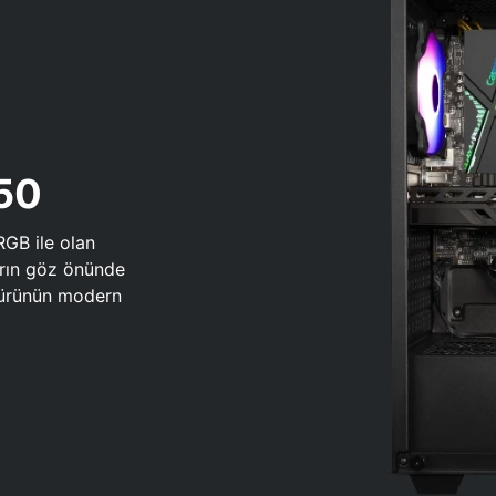
650
RGB ile olan
arın göz önünde
 türünün modern