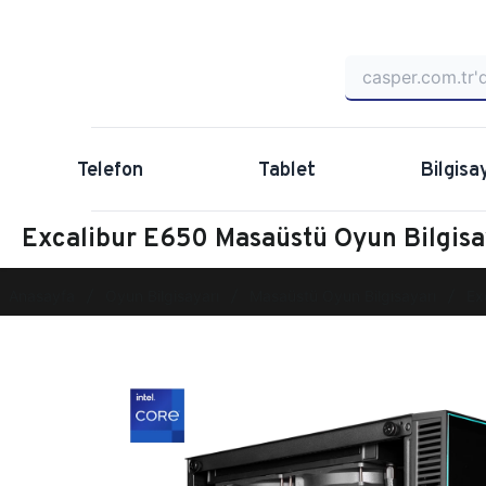
Telefon
Tablet
Bilgisa
Excalibur E650 Masaüstü Oyun Bilgi
Anasayfa
Oyun Bilgisayarı
Masaüstü Oyun Bilgisayarı
Ex