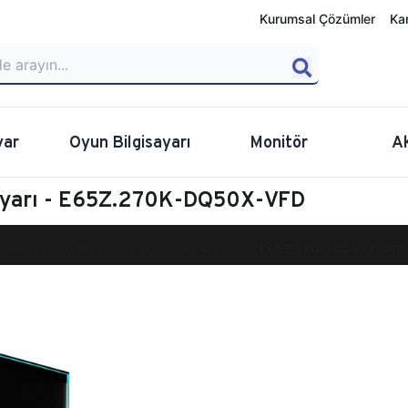
Kurumsal Çözümler
Ka
yar
Oyun Bilgisayarı
Monitör
A
sayarı - E65Z.270K-DQ50X-VFD
calibur E650 Masaüstü Oyun Bilgisayarı
E65Z.270K-DQ50X-VFD