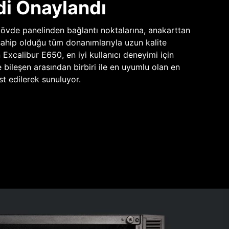
di Onaylandı
vde panelinden bağlantı noktalarına, anakarttan
sahip olduğu tüm donanımlarıyla uzun kalite
n Excalibur E650, en iyi kullanıcı deneyimi için
e bileşen arasından birbiri ile en uyumlu olan en
st edilerek sunuluyor.