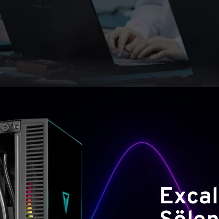
Excal
Şölen