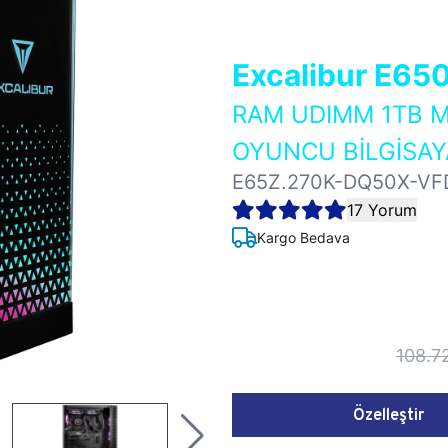
Excalibur E65
RAM UDIMM 1TB M
OYUNCU BİLGİSAY
E65Z.270K-DQ50X-VF
17 Yorum
Kargo Bedava
108.7
Özelleştir