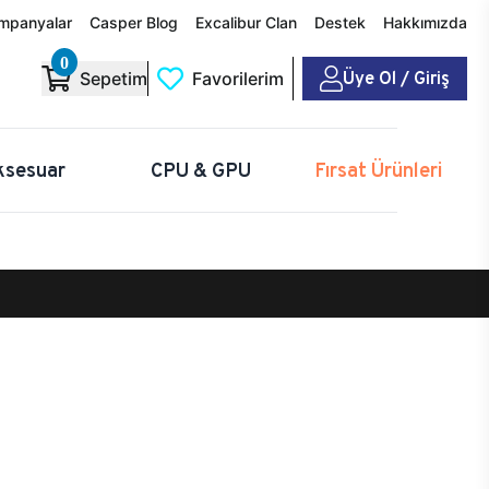
mpanyalar
Casper Blog
Excalibur Clan
Destek
Hakkımızda
0
Üye Ol / Giriş
Sepetim
Favorilerim
ksesuar
CPU & GPU
Fırsat Ürünleri