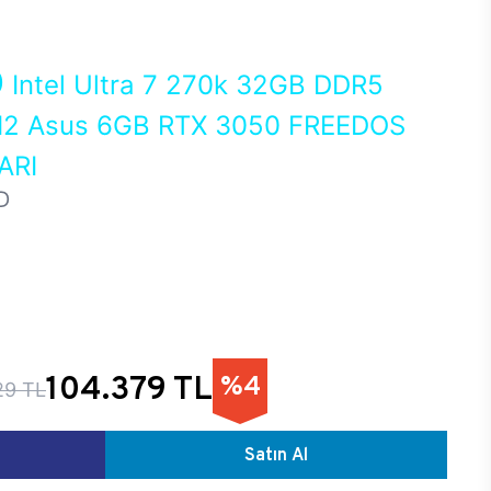
0
Intel Ultra 7 270k 32GB DDR5
2 Asus 6GB RTX 3050 FREEDOS
ARI
D
104.379 TL
%4
29 TL
Satın Al