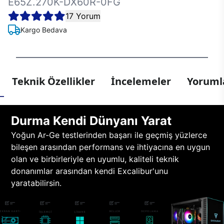
E65Z.270K-DX60R-0FG
17 Yorum
Kargo Bedava
Teknik Özellikler
İncelemeler
Yorumla
Durma Kendi Dünyanı Yarat
Yoğun Ar-Ge testlerinden başarı ile geçmiş yüzlerce
bileşen arasından performans ve ihtiyacına en uygun
olan ve birbirleriyle en uyumlu, kaliteli teknik
donanımlar arasından kendi Excalibur'unu
yaratabilirsin.