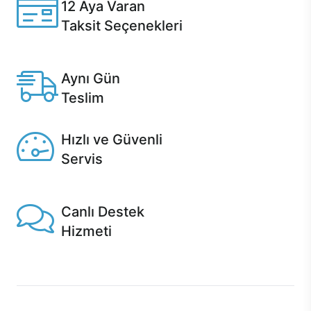
12 Aya Varan
Taksit Seçenekleri
Anlaşmalı kredi kartlarına 12 aya varan taksit seçenekleri
Casper'da.
Aynı Gün
Teslim
Seçili ürünlerde Aynı Gün Teslim!
Hızlı ve Güvenli
Servis
1 Saatte servis, Jet servis ve Turbo servis seçenekleri
Casper'da!
Canlı Destek
Hizmeti
Ürünlerinizle ilgili Casper Canlı Destek hizmeti her daim
sizinle.