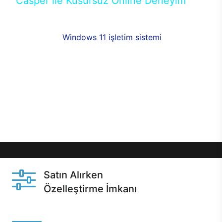
Casper ile Kusursuz Online Deneyim
Casper’ın Excalibur E650 modeline, online alışveriş
fırsatlarıyla sahip olabilirsiniz. 12 aya varan taksit
seçenekleri,
Windows 11 işletim sistemi
opsiyonu,
aynı gün teslimat ya da 1 günde kargo fırsatı
online alışverişte sizleri bekliyor.Üstelik satın
almadan önce özelleştirme fırsatı sayesinde
dilediğiniz donanımları değiştirebilir, ihtiyacınızı
karşılayacak seçimler yapabilirsiniz. Satın almadan
önce ve sonrasında sağlanan hızlı ve güvenli
servis ile Casper hep yanınızda.
Satın Alırken
Özelleştirme İmkanı
Casper ürünlerini satın alırken ihtiyacınıza göre
özelleştirebilirsiniz.