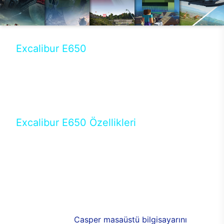
Excalibur E650
Tercihini masaüstü modellerden yana yapanlar için
öne çıkan Excalibur E650 ile sınırları zorlayabilir,
performansın keyfini çıkarabilirsin. Casper’ın yeni,
güncel teknolojiler ile donattığı Excalibur E650’de
yepyeni bir deneyim sizi bekliyor.
Excalibur E650 Özellikleri
Masaüstü olarak özel bir şekilde geliştirilen ve
uzun süren Ar-Ge çalışmaları sonrasında ortaya
çıkan Excalibur E650, her bir detayıyla farkını
ortaya koyuyor. İyi bir kullanıcı deneyiminin elde
edilmesi adına en iyi donanımlarla testleri yapılan
E650, böylece kullananların memnun kalmasını
sağlıyor. RGB detayları, ışık ve alüminyumun
buluşması yeni
Casper masaüstü bilgisayarını