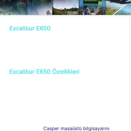
Excalibur E650
Tercihini masaüstü modellerden yana yapanlar için
öne çıkan Excalibur E650 ile sınırları zorlayabilir,
performansın keyfini çıkarabilirsin. Casper’ın yeni,
güncel teknolojiler ile donattığı Excalibur E650’de
yepyeni bir deneyim sizi bekliyor.
Excalibur E650 Özellikleri
Masaüstü olarak özel bir şekilde geliştirilen ve
uzun süren Ar-Ge çalışmaları sonrasında ortaya
çıkan Excalibur E650, her bir detayıyla farkını
ortaya koyuyor. İyi bir kullanıcı deneyiminin elde
edilmesi adına en iyi donanımlarla testleri yapılan
E650, böylece kullananların memnun kalmasını
sağlıyor. RGB detayları, ışık ve alüminyumun
buluşması yeni
Casper masaüstü bilgisayarını