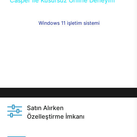
Casper ile Kusursuz Online Deneyim
Casper’ın Excalibur E650 modeline, online alışveriş
fırsatlarıyla sahip olabilirsiniz. 12 aya varan taksit
seçenekleri,
Windows 11 işletim sistemi
opsiyonu,
aynı gün teslimat ya da 1 günde kargo fırsatı
online alışverişte sizleri bekliyor.Üstelik satın
almadan önce özelleştirme fırsatı sayesinde
dilediğiniz donanımları değiştirebilir, ihtiyacınızı
karşılayacak seçimler yapabilirsiniz. Satın almadan
önce ve sonrasında sağlanan hızlı ve güvenli
servis ile Casper hep yanınızda.
Satın Alırken
Özelleştirme İmkanı
Casper ürünlerini satın alırken ihtiyacınıza göre
özelleştirebilirsiniz.