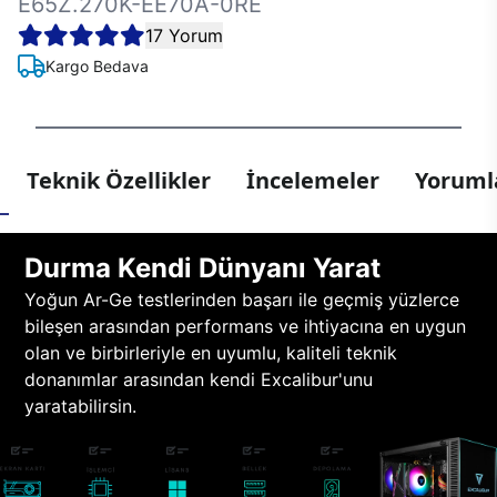
E65Z.270K-EE70A-0RE
17 Yorum
Kargo Bedava
Teknik Özellikler
İncelemeler
Yorumla
Durma Kendi Dünyanı Yarat
Yoğun Ar-Ge testlerinden başarı ile geçmiş yüzlerce
bileşen arasından performans ve ihtiyacına en uygun
olan ve birbirleriyle en uyumlu, kaliteli teknik
donanımlar arasından kendi Excalibur'unu
yaratabilirsin.