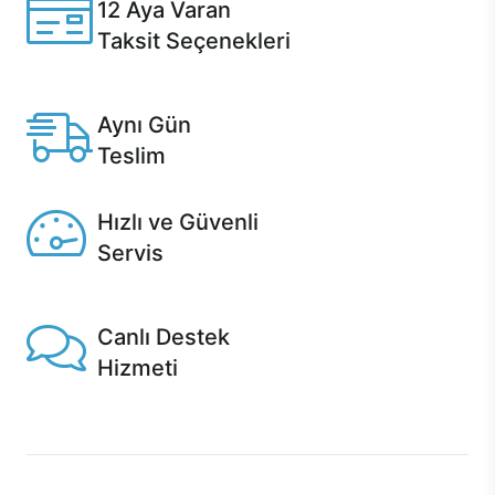
12 Aya Varan
Taksit Seçenekleri
Anlaşmalı kredi kartlarına 12 aya varan taksit seçenekleri
Casper'da.
Aynı Gün
Teslim
Seçili ürünlerde Aynı Gün Teslim!
Hızlı ve Güvenli
Servis
1 Saatte servis, Jet servis ve Turbo servis seçenekleri
Casper'da!
Canlı Destek
Hizmeti
Ürünlerinizle ilgili Casper Canlı Destek hizmeti her daim
sizinle.