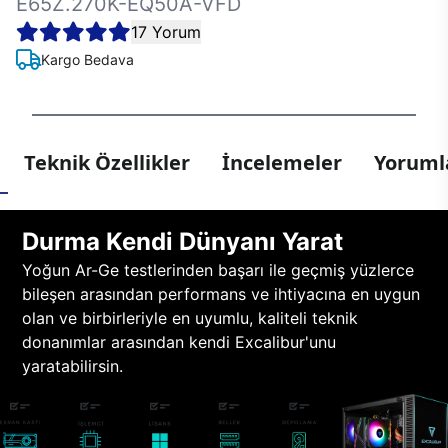
E65Z.270K-EQ50A-VFD
17 Yorum
Kargo Bedava
Teknik Özellikler
İncelemeler
Yorumla
Durma Kendi Dünyanı Yarat
Yoğun Ar-Ge testlerinden başarı ile geçmiş yüzlerce
bileşen arasından performans ve ihtiyacına en uygun
olan ve birbirleriyle en uyumlu, kaliteli teknik
donanımlar arasından kendi Excalibur'unu
yaratabilirsin.