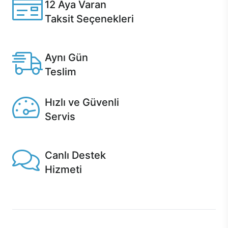
12 Aya Varan
Taksit Seçenekleri
Anlaşmalı kredi kartlarına 12 aya varan taksit seçenekleri
Casper'da.
Aynı Gün
Teslim
Seçili ürünlerde Aynı Gün Teslim!
Hızlı ve Güvenli
Servis
1 Saatte servis, Jet servis ve Turbo servis seçenekleri
Casper'da!
Canlı Destek
Hizmeti
Ürünlerinizle ilgili Casper Canlı Destek hizmeti her daim
sizinle.