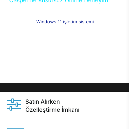
Casper ile Kusursuz Online Deneyim
Casper’ın Excalibur E650 modeline, online alışveriş
fırsatlarıyla sahip olabilirsiniz. 12 aya varan taksit
seçenekleri,
Windows 11 işletim sistemi
opsiyonu,
aynı gün teslimat ya da 1 günde kargo fırsatı
online alışverişte sizleri bekliyor.Üstelik satın
almadan önce özelleştirme fırsatı sayesinde
dilediğiniz donanımları değiştirebilir, ihtiyacınızı
karşılayacak seçimler yapabilirsiniz. Satın almadan
önce ve sonrasında sağlanan hızlı ve güvenli
servis ile Casper hep yanınızda.
Satın Alırken
Özelleştirme İmkanı
Casper ürünlerini satın alırken ihtiyacınıza göre
özelleştirebilirsiniz.