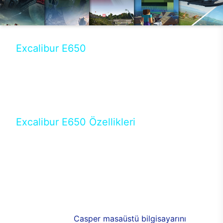
Excalibur E650
Tercihini masaüstü modellerden yana yapanlar için
öne çıkan Excalibur E650 ile sınırları zorlayabilir,
performansın keyfini çıkarabilirsin. Casper’ın yeni,
güncel teknolojiler ile donattığı Excalibur E650’de
yepyeni bir deneyim sizi bekliyor.
Excalibur E650 Özellikleri
Masaüstü olarak özel bir şekilde geliştirilen ve
uzun süren Ar-Ge çalışmaları sonrasında ortaya
çıkan Excalibur E650, her bir detayıyla farkını
ortaya koyuyor. İyi bir kullanıcı deneyiminin elde
edilmesi adına en iyi donanımlarla testleri yapılan
E650, böylece kullananların memnun kalmasını
sağlıyor. RGB detayları, ışık ve alüminyumun
buluşması yeni
Casper masaüstü bilgisayarını