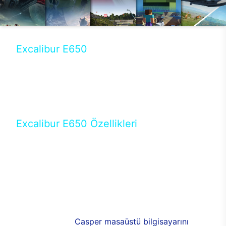
Excalibur E650
Tercihini masaüstü modellerden yana yapanlar için
öne çıkan Excalibur E650 ile sınırları zorlayabilir,
performansın keyfini çıkarabilirsin. Casper’ın yeni,
güncel teknolojiler ile donattığı Excalibur E650’de
yepyeni bir deneyim sizi bekliyor.
Excalibur E650 Özellikleri
Masaüstü olarak özel bir şekilde geliştirilen ve
uzun süren Ar-Ge çalışmaları sonrasında ortaya
çıkan Excalibur E650, her bir detayıyla farkını
ortaya koyuyor. İyi bir kullanıcı deneyiminin elde
edilmesi adına en iyi donanımlarla testleri yapılan
E650, böylece kullananların memnun kalmasını
sağlıyor. RGB detayları, ışık ve alüminyumun
buluşması yeni
Casper masaüstü bilgisayarını