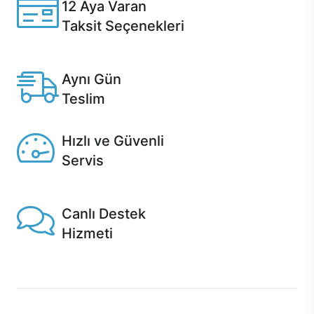
12 Aya Varan
Taksit Seçenekleri
Anlaşmalı kredi kartlarına 12 aya varan taksit seçenekleri
Casper'da.
Aynı Gün
Teslim
Seçili ürünlerde Aynı Gün Teslim!
Hızlı ve Güvenli
Servis
1 Saatte servis, Jet servis ve Turbo servis seçenekleri
Casper'da!
Canlı Destek
Hizmeti
Ürünlerinizle ilgili Casper Canlı Destek hizmeti her daim
sizinle.