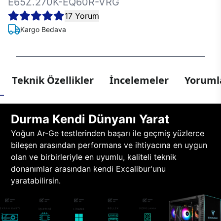
E65Z.270K-EQ60R-VRG
17 Yorum
Kargo Bedava
Teknik Özellikler
İncelemeler
Yorumla
Durma Kendi Dünyanı Yarat
Yoğun Ar-Ge testlerinden başarı ile geçmiş yüzlerce
bileşen arasından performans ve ihtiyacına en uygun
olan ve birbirleriyle en uyumlu, kaliteli teknik
donanımlar arasından kendi Excalibur'unu
yaratabilirsin.