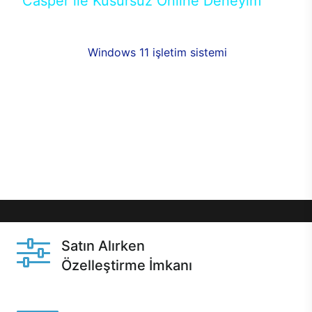
Casper ile Kusursuz Online Deneyim
Casper’ın Excalibur E650 modeline, online alışveriş
fırsatlarıyla sahip olabilirsiniz. 12 aya varan taksit
seçenekleri,
Windows 11 işletim sistemi
opsiyonu,
aynı gün teslimat ya da 1 günde kargo fırsatı
online alışverişte sizleri bekliyor.Üstelik satın
almadan önce özelleştirme fırsatı sayesinde
dilediğiniz donanımları değiştirebilir, ihtiyacınızı
karşılayacak seçimler yapabilirsiniz. Satın almadan
önce ve sonrasında sağlanan hızlı ve güvenli
servis ile Casper hep yanınızda.
Satın Alırken
Özelleştirme İmkanı
Casper ürünlerini satın alırken ihtiyacınıza göre
özelleştirebilirsiniz.