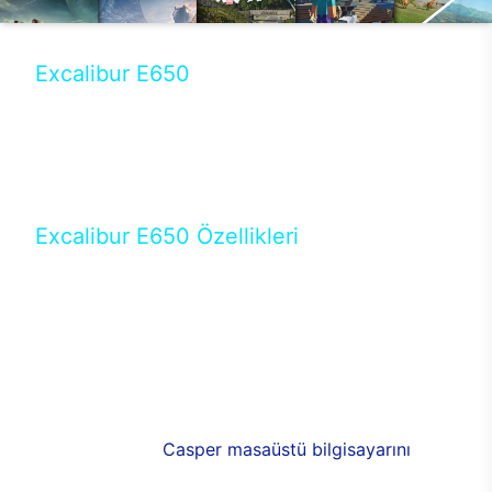
Excalibur E650
Tercihini masaüstü modellerden yana yapanlar için
öne çıkan Excalibur E650 ile sınırları zorlayabilir,
performansın keyfini çıkarabilirsin. Casper’ın yeni,
güncel teknolojiler ile donattığı Excalibur E650’de
yepyeni bir deneyim sizi bekliyor.
Excalibur E650 Özellikleri
Masaüstü olarak özel bir şekilde geliştirilen ve
uzun süren Ar-Ge çalışmaları sonrasında ortaya
çıkan Excalibur E650, her bir detayıyla farkını
ortaya koyuyor. İyi bir kullanıcı deneyiminin elde
edilmesi adına en iyi donanımlarla testleri yapılan
E650, böylece kullananların memnun kalmasını
sağlıyor. RGB detayları, ışık ve alüminyumun
buluşması yeni
Casper masaüstü bilgisayarını
görünümde de cazip kılıyor.