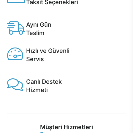
Taksit Seçenekleri
Anlaşmalı kredi kartlarına 12 aya varan taksit seçenekleri
Casper'da.
Aynı Gün
Teslim
Seçili ürünlerde Aynı Gün Teslim!
Hızlı ve Güvenli
Servis
1 Saatte servis, Jet servis ve Turbo servis seçenekleri
Casper'da!
Canlı Destek
Hizmeti
Ürünlerinizle ilgili Casper Canlı Destek hizmeti her daim
sizinle.
Müşteri Hizmetleri