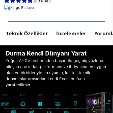
17 Yorum
Kargo Bedava
Teknik Özellikler
İncelemeler
Yorumla
Durma Kendi Dünyanı Yarat
Yoğun Ar-Ge testlerinden başarı ile geçmiş yüzlerce
bileşen arasından performans ve ihtiyacına en uygun
olan ve birbirleriyle en uyumlu, kaliteli teknik
donanımlar arasından kendi Excalibur'unu
yaratabilirsin.