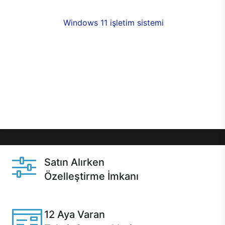
fırsatlarıyla sahip olabilirsiniz. 12 aya varan taksit
seçenekleri,
Windows 11 işletim sistemi
opsiyonu,
aynı gün teslimat ya da 1 günde kargo fırsatı
online alışverişte sizleri bekliyor.Üstelik satın
almadan önce özelleştirme fırsatı sayesinde
dilediğiniz donanımları değiştirebilir, ihtiyacınızı
karşılayacak seçimler yapabilirsiniz. Satın almadan
önce ve sonrasında sağlanan hızlı ve güvenli
servis ile Casper hep yanınızda.
Satın Alırken
Özelleştirme İmkanı
Casper ürünlerini satın alırken ihtiyacınıza göre
özelleştirebilirsiniz.
12 Aya Varan