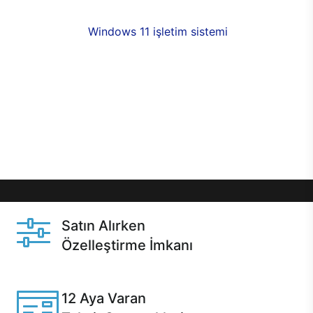
fırsatlarıyla sahip olabilirsiniz. 12 aya varan taksit
seçenekleri,
Windows 11 işletim sistemi
opsiyonu,
aynı gün teslimat ya da 1 günde kargo fırsatı
online alışverişte sizleri bekliyor.Üstelik satın
almadan önce özelleştirme fırsatı sayesinde
dilediğiniz donanımları değiştirebilir, ihtiyacınızı
karşılayacak seçimler yapabilirsiniz. Satın almadan
önce ve sonrasında sağlanan hızlı ve güvenli
servis ile Casper hep yanınızda.
Satın Alırken
Özelleştirme İmkanı
Casper ürünlerini satın alırken ihtiyacınıza göre
özelleştirebilirsiniz.
12 Aya Varan