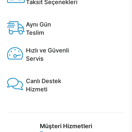
Taksit Seçenekleri
Anlaşmalı kredi kartlarına 12 aya varan taksit seçenekleri
Casper'da.
Aynı Gün
Teslim
Seçili ürünlerde Aynı Gün Teslim!
Hızlı ve Güvenli
Servis
1 Saatte servis, Jet servis ve Turbo servis seçenekleri
Casper'da!
Canlı Destek
Hizmeti
Ürünlerinizle ilgili Casper Canlı Destek hizmeti her daim
sizinle.
Müşteri Hizmetleri