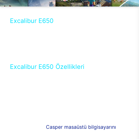
Excalibur E650
Tercihini masaüstü modellerden yana yapanlar için
öne çıkan Excalibur E650 ile sınırları zorlayabilir,
performansın keyfini çıkarabilirsin. Casper’ın yeni,
güncel teknolojiler ile donattığı Excalibur E650’de
yepyeni bir deneyim sizi bekliyor.
Excalibur E650 Özellikleri
Masaüstü olarak özel bir şekilde geliştirilen ve
uzun süren Ar-Ge çalışmaları sonrasında ortaya
çıkan Excalibur E650, her bir detayıyla farkını
ortaya koyuyor. İyi bir kullanıcı deneyiminin elde
edilmesi adına en iyi donanımlarla testleri yapılan
E650, böylece kullananların memnun kalmasını
sağlıyor. RGB detayları, ışık ve alüminyumun
buluşması yeni
Casper masaüstü bilgisayarını
görünümde de cazip kılıyor.