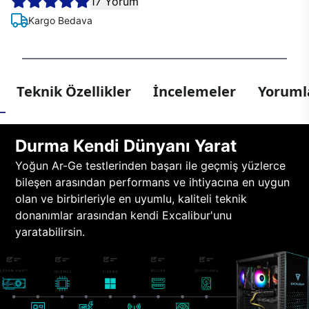
17 Yorum
Kargo Bedava
Teknik Özellikler
İncelemeler
Yorumla
Durma Kendi Dünyanı Yarat
Yoğun Ar-Ge testlerinden başarı ile geçmiş yüzlerce
bileşen arasından performans ve ihtiyacına en uygun
olan ve birbirleriyle en uyumlu, kaliteli teknik
donanımlar arasından kendi Excalibur'unu
yaratabilirsin.