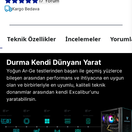
17 Yorum
Kargo Bedava
Teknik Özellikler
İncelemeler
Yorumla
Durma Kendi Dünyanı Yarat
Yoğun Ar-Ge testlerinden başarı ile geçmiş yüzlerce
bileşen arasından performans ve ihtiyacına en uygun
olan ve birbirleriyle en uyumlu, kaliteli teknik
donanımlar arasından kendi Excalibur'unu
yaratabilirsin.