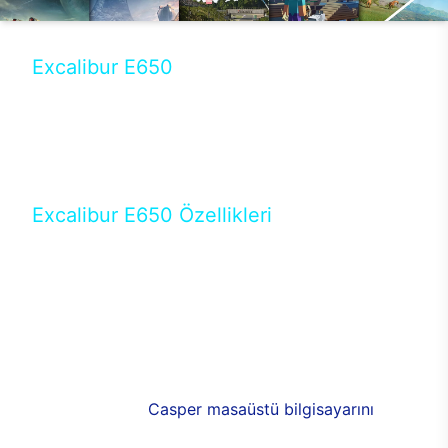
Excalibur E650
Tercihini masaüstü modellerden yana yapanlar için
öne çıkan Excalibur E650 ile sınırları zorlayabilir,
performansın keyfini çıkarabilirsin. Casper’ın yeni,
güncel teknolojiler ile donattığı Excalibur E650’de
yepyeni bir deneyim sizi bekliyor.
Excalibur E650 Özellikleri
Masaüstü olarak özel bir şekilde geliştirilen ve
uzun süren Ar-Ge çalışmaları sonrasında ortaya
çıkan Excalibur E650, her bir detayıyla farkını
ortaya koyuyor. İyi bir kullanıcı deneyiminin elde
edilmesi adına en iyi donanımlarla testleri yapılan
E650, böylece kullananların memnun kalmasını
sağlıyor. RGB detayları, ışık ve alüminyumun
buluşması yeni
Casper masaüstü bilgisayarını
görünümde de cazip kılıyor.