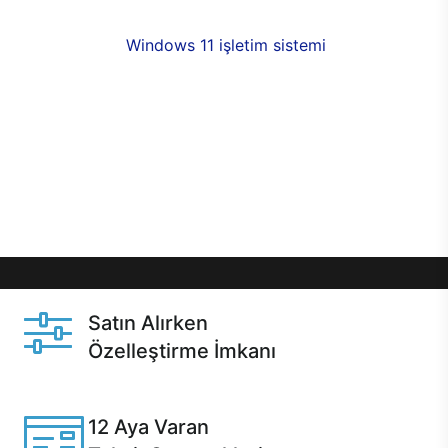
fırsatlarıyla sahip olabilirsiniz. 12 aya varan taksit
seçenekleri,
Windows 11 işletim sistemi
opsiyonu,
aynı gün teslimat ya da 1 günde kargo fırsatı
online alışverişte sizleri bekliyor.Üstelik satın
almadan önce özelleştirme fırsatı sayesinde
dilediğiniz donanımları değiştirebilir, ihtiyacınızı
karşılayacak seçimler yapabilirsiniz. Satın almadan
önce ve sonrasında sağlanan hızlı ve güvenli
servis ile Casper hep yanınızda.
Satın Alırken
Özelleştirme İmkanı
Casper ürünlerini satın alırken ihtiyacınıza göre
özelleştirebilirsiniz.
12 Aya Varan