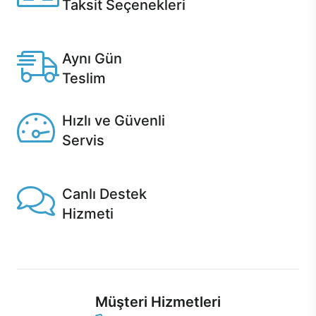
Taksit Seçenekleri
Anlaşmalı kredi kartlarına 12 aya varan taksit seçenekleri
Casper'da.
Aynı Gün
Teslim
Seçili ürünlerde Aynı Gün Teslim!
Hızlı ve Güvenli
Servis
1 Saatte servis, Jet servis ve Turbo servis seçenekleri
Casper'da!
Canlı Destek
Hizmeti
Ürünlerinizle ilgili Casper Canlı Destek hizmeti her daim
sizinle.
Müşteri Hizmetleri