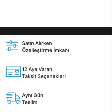
Üstelik satın alma ve satın alma sonrasında hızlı
destek sayesinde Casper kullanıcıların her zaman
yanında!
Satın Alırken
Özelleştirme İmkanı
Casper ürünlerini satın alırken ihtiyacınıza göre
özelleştirebilirsiniz.
12 Aya Varan
Taksit Seçenekleri
Anlaşmalı kredi kartlarına 12 aya varan taksit seçenekleri
Casper'da.
Aynı Gün
Teslim
Seçili ürünlerde Aynı Gün Teslim!