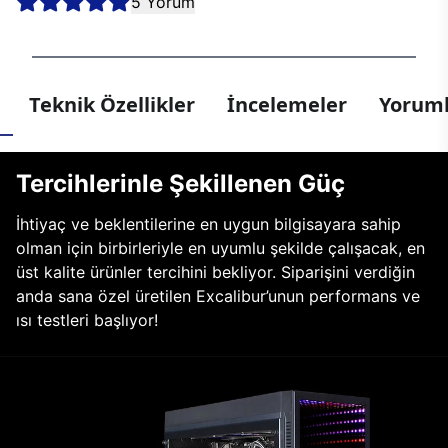
5 Yorum
Teknik Özellikler
İncelemeler
Yoruml
Tercihlerinle Şekillenen Güç
İhtiyaç ve beklentilerine en uygun bilgisayara sahip
olman için birbirleriyle en uyumlu şekilde çalışacak, en
üst kalite ürünler tercihini bekliyor. Siparişini verdiğin
anda sana özel üretilen Excalibur’unun performans ve
ısı testleri başlıyor!