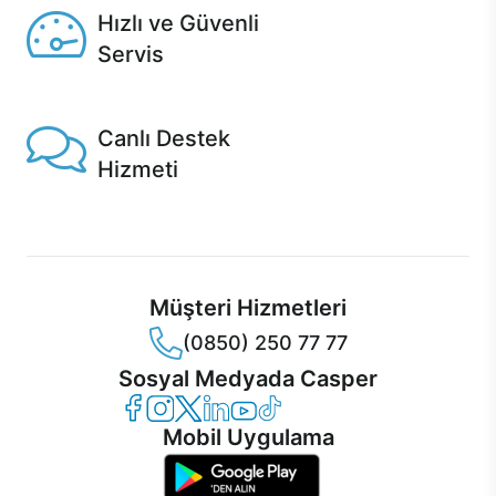
Hızlı ve Güvenli
Servis
1 Saatte servis, Jet servis ve Turbo servis seçenekleri
Casper'da!
Canlı Destek
Hizmeti
Ürünlerinizle ilgili Casper Canlı Destek hizmeti her daim
sizinle.
Müşteri Hizmetleri
(0850) 250 77 77
Sosyal Medyada Casper
Casper Facebook
Casper Instagram
Casper Twitter
Casper LinkedIn
Casper YouTube
Casper TikTok
Mobil Uygulama