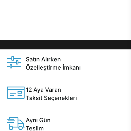
gibi özel fırsatlar Casper kullanıcılarını bekliyor.
Üstelik satın alma ve satın alma sonrasında hızlı
destek sayesinde Casper kullanıcıların her zaman
yanında!
Satın Alırken
Özelleştirme İmkanı
Casper ürünlerini satın alırken ihtiyacınıza göre
özelleştirebilirsiniz.
12 Aya Varan
Taksit Seçenekleri
Anlaşmalı kredi kartlarına 12 aya varan taksit seçenekleri
Casper'da.
Aynı Gün
Teslim