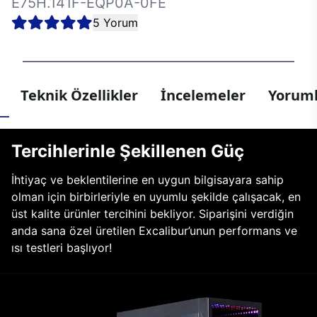
E75H.141F-EQP0A-0FE
5 Yorum
Teknik Özellikler
İncelemeler
Yoruml
Tercihlerinle Şekillenen Güç
İhtiyaç ve beklentilerine en uygun bilgisayara sahip
olman için birbirleriyle en uyumlu şekilde çalışacak, en
üst kalite ürünler tercihini bekliyor. Siparişini verdiğin
anda sana özel üretilen Excalibur’unun performans ve
ısı testleri başlıyor!