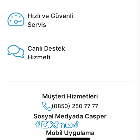
Seçili ürünlerde Aynı Gün Teslim!
Hızlı ve Güvenli
Servis
1 Saatte servis, Jet servis ve Turbo servis seçenekleri
Casper'da!
Canlı Destek
Hizmeti
Ürünlerinizle ilgili Casper Canlı Destek hizmeti her daim
sizinle.
Müşteri Hizmetleri
(0850) 250 77 77
Sosyal Medyada Casper
Casper Facebook
Casper Instagram
Casper Twitter
Casper LinkedIn
Casper YouTube
Casper TikTok
Mobil Uygulama