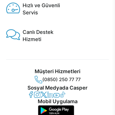
Hızlı ve Güvenli
Servis
1 Saatte servis, Jet servis ve Turbo servis seçenekleri
Casper'da!
Canlı Destek
Hizmeti
Ürünlerinizle ilgili Casper Canlı Destek hizmeti her daim
sizinle.
Müşteri Hizmetleri
(0850) 250 77 77
Sosyal Medyada Casper
Casper Facebook
Casper Instagram
Casper Twitter
Casper LinkedIn
Casper YouTube
Casper TikTok
Mobil Uygulama