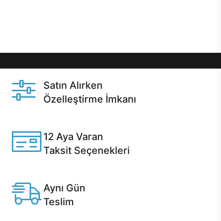
Üstelik satın alma ve satın alma sonrasında hızlı
destek sayesinde Casper kullanıcıların her zaman
yanında!
Satın Alırken
Özelleştirme İmkanı
Casper ürünlerini satın alırken ihtiyacınıza göre
özelleştirebilirsiniz.
12 Aya Varan
Taksit Seçenekleri
Anlaşmalı kredi kartlarına 12 aya varan taksit seçenekleri
Casper'da.
Aynı Gün
Teslim
Seçili ürünlerde Aynı Gün Teslim!