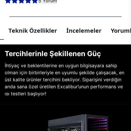
5 Yorum
Teknik Özellikler
İncelemeler
Yoruml
Tercihlerinle Şekillenen Güç
İhtiyaç ve beklentilerine en uygun bilgisayara sahip
olman için birbirleriyle en uyumlu şekilde çalışacak, en
üst kalite ürünler tercihini bekliyor. Siparişini verdiğin
anda sana özel üretilen Excalibur’unun performans ve
ısı testleri başlıyor!