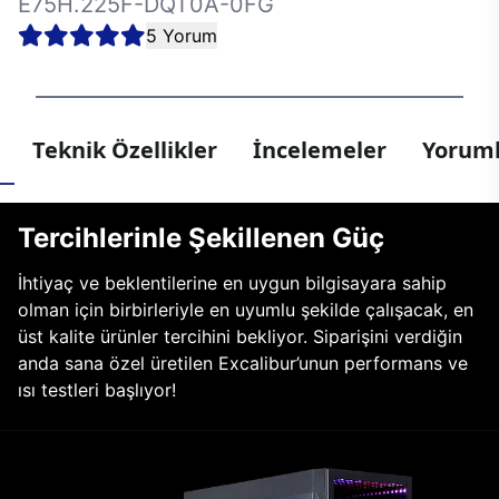
E75H.225F-DQT0A-0FG
5 Yorum
Teknik Özellikler
İncelemeler
Yoruml
Tercihlerinle Şekillenen Güç
İhtiyaç ve beklentilerine en uygun bilgisayara sahip
olman için birbirleriyle en uyumlu şekilde çalışacak, en
üst kalite ürünler tercihini bekliyor. Siparişini verdiğin
anda sana özel üretilen Excalibur’unun performans ve
ısı testleri başlıyor!