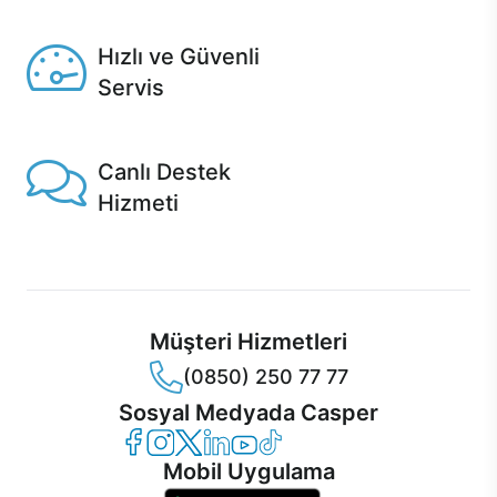
Seçili ürünlerde Aynı Gün Teslim!
Hızlı ve Güvenli
Servis
1 Saatte servis, Jet servis ve Turbo servis seçenekleri
Casper'da!
Canlı Destek
Hizmeti
Ürünlerinizle ilgili Casper Canlı Destek hizmeti her daim
sizinle.
Müşteri Hizmetleri
(0850) 250 77 77
Sosyal Medyada Casper
Casper Facebook
Casper Instagram
Casper Twitter
Casper LinkedIn
Casper YouTube
Casper TikTok
Mobil Uygulama