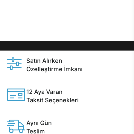
gibi özel fırsatlar Casper kullanıcılarını bekliyor.
Üstelik satın alma ve satın alma sonrasında hızlı
destek sayesinde Casper kullanıcıların her zaman
yanında!
Satın Alırken
Özelleştirme İmkanı
Casper ürünlerini satın alırken ihtiyacınıza göre
özelleştirebilirsiniz.
12 Aya Varan
Taksit Seçenekleri
Anlaşmalı kredi kartlarına 12 aya varan taksit seçenekleri
Casper'da.
Aynı Gün
Teslim