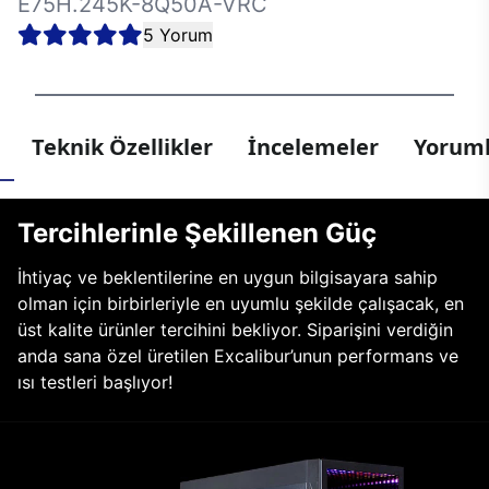
E75H.245K-8Q50A-VRC
5 Yorum
Teknik Özellikler
İncelemeler
Yoruml
Tercihlerinle Şekillenen Güç
İhtiyaç ve beklentilerine en uygun bilgisayara sahip
olman için birbirleriyle en uyumlu şekilde çalışacak, en
üst kalite ürünler tercihini bekliyor. Siparişini verdiğin
anda sana özel üretilen Excalibur’unun performans ve
ısı testleri başlıyor!