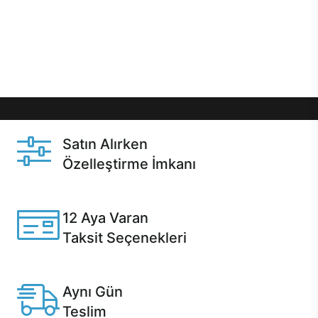
gibi özel fırsatlar Casper kullanıcılarını bekliyor.
Üstelik satın alma ve satın alma sonrasında hızlı
destek sayesinde Casper kullanıcıların her zaman
yanında!
Satın Alırken
Özelleştirme İmkanı
Casper ürünlerini satın alırken ihtiyacınıza göre
özelleştirebilirsiniz.
12 Aya Varan
Taksit Seçenekleri
Anlaşmalı kredi kartlarına 12 aya varan taksit seçenekleri
Casper'da.
Aynı Gün
Teslim