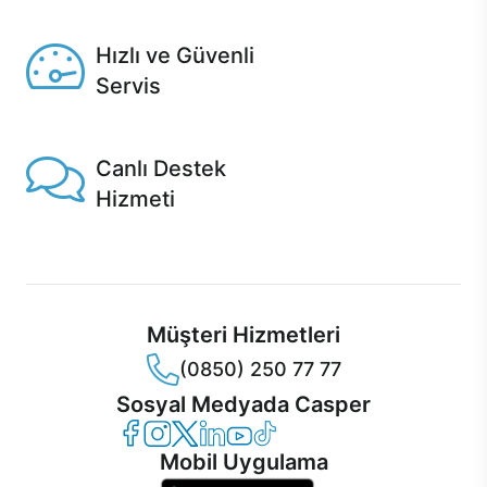
Seçili ürünlerde Aynı Gün Teslim!
Hızlı ve Güvenli
Servis
1 Saatte servis, Jet servis ve Turbo servis seçenekleri
Casper'da!
Canlı Destek
Hizmeti
Ürünlerinizle ilgili Casper Canlı Destek hizmeti her daim
sizinle.
Müşteri Hizmetleri
(0850) 250 77 77
Sosyal Medyada Casper
Casper Facebook
Casper Instagram
Casper Twitter
Casper LinkedIn
Casper YouTube
Casper TikTok
Mobil Uygulama