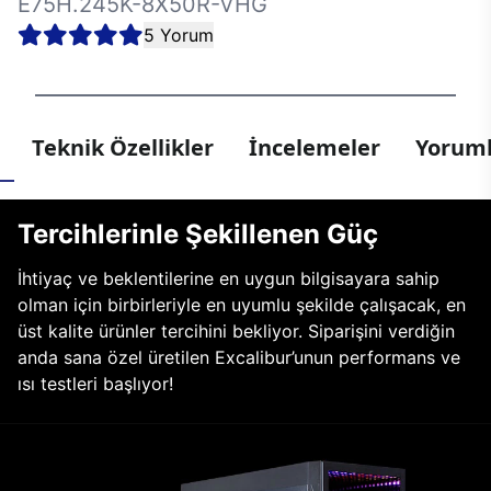
E75H.245K-8X50R-VHG
5 Yorum
Teknik Özellikler
İncelemeler
Yoruml
Tercihlerinle Şekillenen Güç
İhtiyaç ve beklentilerine en uygun bilgisayara sahip
olman için birbirleriyle en uyumlu şekilde çalışacak, en
üst kalite ürünler tercihini bekliyor. Siparişini verdiğin
anda sana özel üretilen Excalibur’unun performans ve
ısı testleri başlıyor!