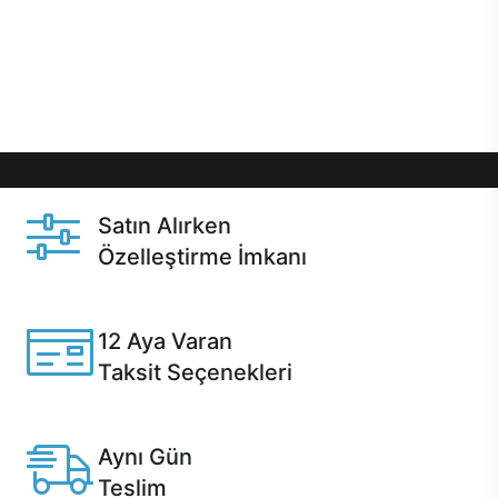
gibi özel fırsatlar Casper kullanıcılarını bekliyor.
Üstelik satın alma ve satın alma sonrasında hızlı
destek sayesinde Casper kullanıcıların her zaman
yanında!
Satın Alırken
Özelleştirme İmkanı
Casper ürünlerini satın alırken ihtiyacınıza göre
özelleştirebilirsiniz.
12 Aya Varan
Taksit Seçenekleri
Anlaşmalı kredi kartlarına 12 aya varan taksit seçenekleri
Casper'da.
Aynı Gün
Teslim