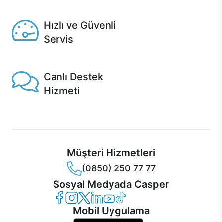
Seçili ürünlerde Aynı Gün Teslim!
Hızlı ve Güvenli
Servis
1 Saatte servis, Jet servis ve Turbo servis seçenekleri
Casper'da!
Canlı Destek
Hizmeti
Ürünlerinizle ilgili Casper Canlı Destek hizmeti her daim
sizinle.
Müşteri Hizmetleri
(0850) 250 77 77
Sosyal Medyada Casper
Casper Facebook
Casper Instagram
Casper Twitter
Casper LinkedIn
Casper YouTube
Casper TikTok
Mobil Uygulama