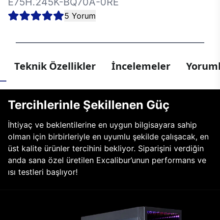
E75H.245K-BQ70A-0RE
5 Yorum
Teknik Özellikler
İncelemeler
Yoruml
Tercihlerinle Şekillenen Güç
İhtiyaç ve beklentilerine en uygun bilgisayara sahip
olman için birbirleriyle en uyumlu şekilde çalışacak, en
üst kalite ürünler tercihini bekliyor. Siparişini verdiğin
anda sana özel üretilen Excalibur’unun performans ve
ısı testleri başlıyor!