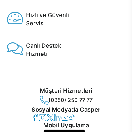
Seçili ürünlerde Aynı Gün Teslim!
Hızlı ve Güvenli
Servis
1 Saatte servis, Jet servis ve Turbo servis seçenekleri
Casper'da!
Canlı Destek
Hizmeti
Ürünlerinizle ilgili Casper Canlı Destek hizmeti her daim
sizinle.
Müşteri Hizmetleri
(0850) 250 77 77
Sosyal Medyada Casper
Casper Facebook
Casper Instagram
Casper Twitter
Casper LinkedIn
Casper YouTube
Casper TikTok
Mobil Uygulama