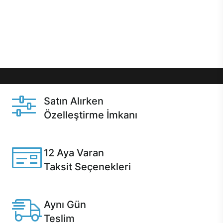
gibi özel fırsatlar Casper kullanıcılarını bekliyor.
Üstelik satın alma ve satın alma sonrasında hızlı
destek sayesinde Casper kullanıcıların her zaman
yanında!
Satın Alırken
Özelleştirme İmkanı
Casper ürünlerini satın alırken ihtiyacınıza göre
özelleştirebilirsiniz.
12 Aya Varan
Taksit Seçenekleri
Anlaşmalı kredi kartlarına 12 aya varan taksit seçenekleri
Casper'da.
Aynı Gün
Teslim