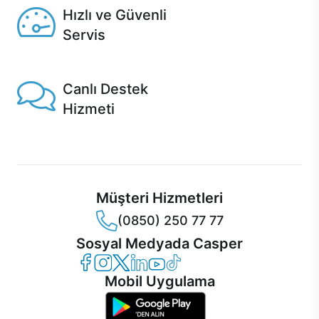
Hızlı ve Güvenli
Servis
1 Saatte servis, Jet servis ve Turbo servis seçenekleri
Casper'da!
Canlı Destek
Hizmeti
Ürünlerinizle ilgili Casper Canlı Destek hizmeti her daim
sizinle.
Müşteri Hizmetleri
(0850) 250 77 77
Sosyal Medyada Casper
Casper Facebook
Casper Instagram
Casper Twitter
Casper LinkedIn
Casper YouTube
Casper TikTok
Mobil Uygulama