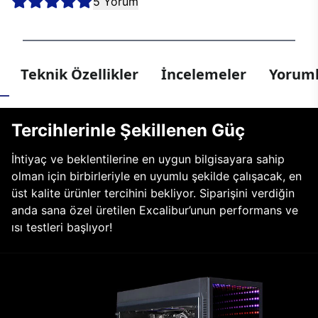
5 Yorum
Teknik Özellikler
İncelemeler
Yoruml
Tercihlerinle Şekillenen Güç
İhtiyaç ve beklentilerine en uygun bilgisayara sahip
olman için birbirleriyle en uyumlu şekilde çalışacak, en
üst kalite ürünler tercihini bekliyor. Siparişini verdiğin
anda sana özel üretilen Excalibur’unun performans ve
ısı testleri başlıyor!