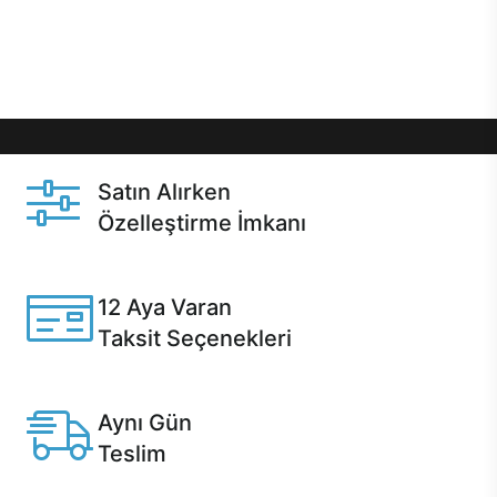
Üstelik satın alma ve satın alma sonrasında hızlı
destek sayesinde Casper kullanıcıların her zaman
yanında!
Satın Alırken
Özelleştirme İmkanı
Casper ürünlerini satın alırken ihtiyacınıza göre
özelleştirebilirsiniz.
12 Aya Varan
Taksit Seçenekleri
Anlaşmalı kredi kartlarına 12 aya varan taksit seçenekleri
Casper'da.
Aynı Gün
Teslim
Seçili ürünlerde Aynı Gün Teslim!