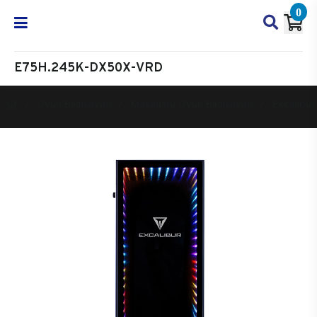
0
E75H.245K-DX50X-VRD
Oyun Bilgisayarı
Masaüstü Oyun Bilgisayarı
Excalibur