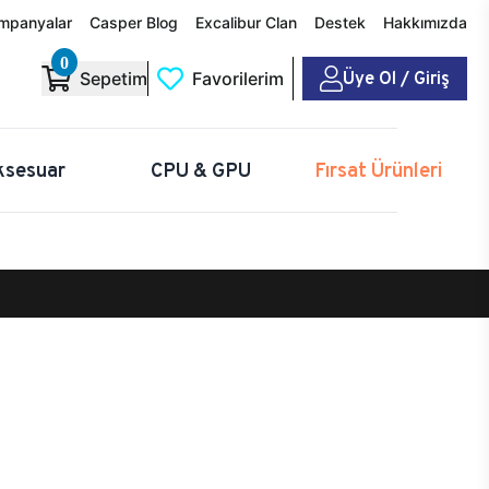
mpanyalar
Casper Blog
Excalibur Clan
Destek
Hakkımızda
0
Üye Ol / Giriş
Sepetim
Favorilerim
ksesuar
CPU & GPU
Fırsat Ürünleri