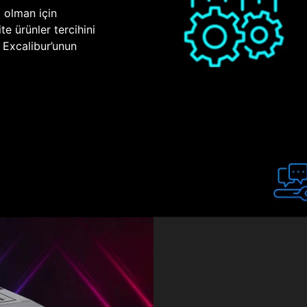
p olman için
te ürünler tercihini
n Excalibur’unun