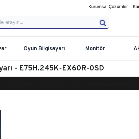
Kurumsal Çözümler
Ka
yar
Oyun Bilgisayarı
Monitör
A
sayarı - E75H.245K-EX60R-0SD
calibur E750 Masaüstü Oyun Bilgisayarı
E75H.245K-EX60R-0SD