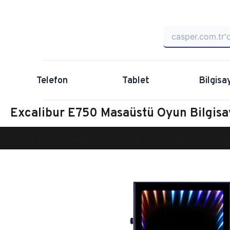
Telefon
Tablet
Bilgisa
Excalibur E750 Masaüstü Oyun Bilgi
Anasayfa
Oyun Bilgisayarı
Masaüstü Oyun Bilgisayarı
Ex