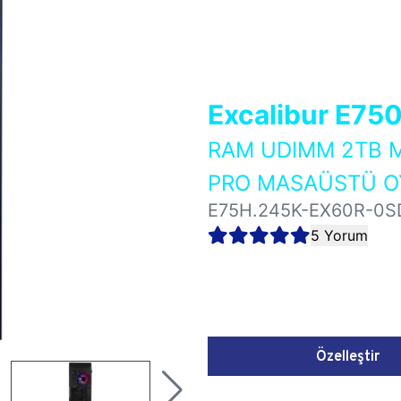
Excalibur E75
RAM UDIMM 2TB M
PRO MASAÜSTÜ OY
E75H.245K-EX60R-0S
5 Yorum
Özelleştir