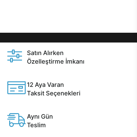
Üstelik satın alma ve satın alma sonrasında hızlı
destek sayesinde Casper kullanıcıların her zaman
yanında!
Satın Alırken
Özelleştirme İmkanı
Casper ürünlerini satın alırken ihtiyacınıza göre
özelleştirebilirsiniz.
12 Aya Varan
Taksit Seçenekleri
Anlaşmalı kredi kartlarına 12 aya varan taksit seçenekleri
Casper'da.
Aynı Gün
Teslim
Seçili ürünlerde Aynı Gün Teslim!