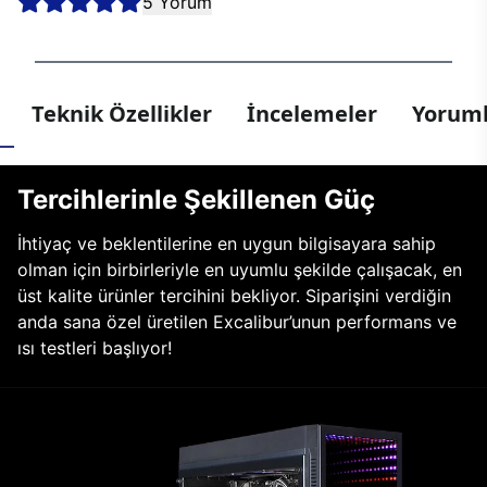
5 Yorum
Teknik Özellikler
İncelemeler
Yoruml
Tercihlerinle Şekillenen Güç
İhtiyaç ve beklentilerine en uygun bilgisayara sahip
olman için birbirleriyle en uyumlu şekilde çalışacak, en
üst kalite ürünler tercihini bekliyor. Siparişini verdiğin
anda sana özel üretilen Excalibur’unun performans ve
ısı testleri başlıyor!