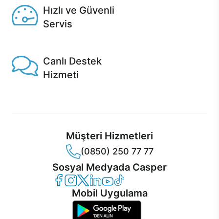
Hızlı ve Güvenli
Servis
1 Saatte servis, Jet servis ve Turbo servis seçenekleri
Casper'da!
Canlı Destek
Hizmeti
Ürünlerinizle ilgili Casper Canlı Destek hizmeti her daim
sizinle.
Müşteri Hizmetleri
(0850) 250 77 77
Sosyal Medyada Casper
Casper Facebook
Casper Instagram
Casper Twitter
Casper LinkedIn
Casper YouTube
Casper TikTok
Mobil Uygulama