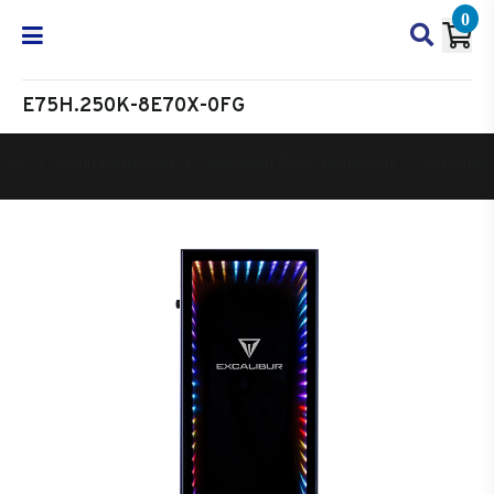
0
E75H.250K-8E70X-0FG
Oyun Bilgisayarı
Masaüstü Oyun Bilgisayarı
Excalibur