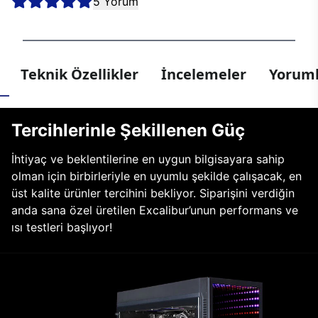
5 Yorum
Teknik Özellikler
İncelemeler
Yoruml
Tercihlerinle Şekillenen Güç
İhtiyaç ve beklentilerine en uygun bilgisayara sahip
olman için birbirleriyle en uyumlu şekilde çalışacak, en
üst kalite ürünler tercihini bekliyor. Siparişini verdiğin
anda sana özel üretilen Excalibur’unun performans ve
ısı testleri başlıyor!