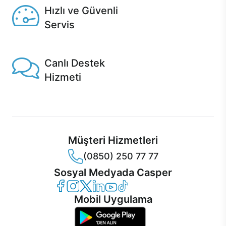
Hızlı ve Güvenli
Servis
1 Saatte servis, Jet servis ve Turbo servis seçenekleri
Casper'da!
Canlı Destek
Hizmeti
Ürünlerinizle ilgili Casper Canlı Destek hizmeti her daim
sizinle.
Müşteri Hizmetleri
(0850) 250 77 77
Sosyal Medyada Casper
Casper Facebook
Casper Instagram
Casper Twitter
Casper LinkedIn
Casper YouTube
Casper TikTok
Mobil Uygulama