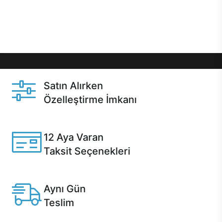
Üstelik satın alma ve satın alma sonrasında hızlı
destek sayesinde Casper kullanıcıların her zaman
yanında!
Satın Alırken
Özelleştirme İmkanı
Casper ürünlerini satın alırken ihtiyacınıza göre
özelleştirebilirsiniz.
12 Aya Varan
Taksit Seçenekleri
Anlaşmalı kredi kartlarına 12 aya varan taksit seçenekleri
Casper'da.
Aynı Gün
Teslim
Seçili ürünlerde Aynı Gün Teslim!