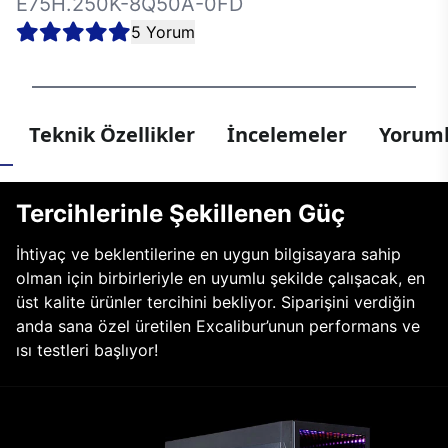
E75H.250K-8Q50A-0FD
5 Yorum
Teknik Özellikler
İncelemeler
Yoruml
Tercihlerinle Şekillenen Güç
İhtiyaç ve beklentilerine en uygun bilgisayara sahip
olman için birbirleriyle en uyumlu şekilde çalışacak, en
üst kalite ürünler tercihini bekliyor. Siparişini verdiğin
anda sana özel üretilen Excalibur’unun performans ve
ısı testleri başlıyor!