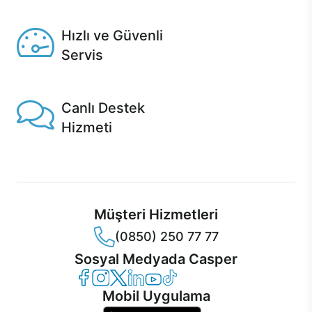
Seçili ürünlerde Aynı Gün Teslim!
Hızlı ve Güvenli
Servis
1 Saatte servis, Jet servis ve Turbo servis seçenekleri
Casper'da!
Canlı Destek
Hizmeti
Ürünlerinizle ilgili Casper Canlı Destek hizmeti her daim
sizinle.
Müşteri Hizmetleri
(0850) 250 77 77
Sosyal Medyada Casper
Casper Facebook
Casper Instagram
Casper Twitter
Casper LinkedIn
Casper YouTube
Casper TikTok
Mobil Uygulama