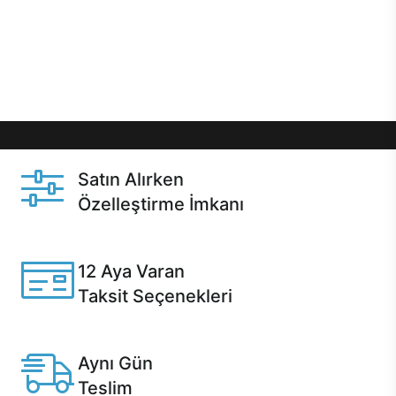
gibi özel fırsatlar Casper kullanıcılarını bekliyor.
Üstelik satın alma ve satın alma sonrasında hızlı
destek sayesinde Casper kullanıcıların her zaman
yanında!
Satın Alırken
Özelleştirme İmkanı
Casper ürünlerini satın alırken ihtiyacınıza göre
özelleştirebilirsiniz.
12 Aya Varan
Taksit Seçenekleri
Anlaşmalı kredi kartlarına 12 aya varan taksit seçenekleri
Casper'da.
Aynı Gün
Teslim