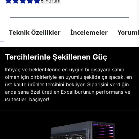
5 Yorum
Teknik Özellikler
İncelemeler
Yoruml
Tercihlerinle Şekillenen Güç
İhtiyaç ve beklentilerine en uygun bilgisayara sahip
olman için birbirleriyle en uyumlu şekilde çalışacak, en
üst kalite ürünler tercihini bekliyor. Siparişini verdiğin
anda sana özel üretilen Excalibur’unun performans ve
ısı testleri başlıyor!