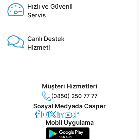
Hızlı ve Güvenli
Servis
1 Saatte servis, Jet servis ve Turbo servis seçenekleri
Casper'da!
Canlı Destek
Hizmeti
Ürünlerinizle ilgili Casper Canlı Destek hizmeti her daim
sizinle.
Müşteri Hizmetleri
(0850) 250 77 77
Sosyal Medyada Casper
Casper Facebook
Casper Instagram
Casper Twitter
Casper LinkedIn
Casper YouTube
Casper TikTok
Mobil Uygulama