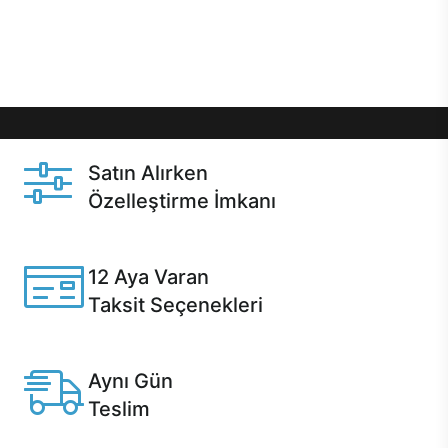
Üstelik satın alma ve satın alma sonrasında hızlı
destek sayesinde Casper kullanıcıların her zaman
yanında!
Satın Alırken
Özelleştirme İmkanı
Casper ürünlerini satın alırken ihtiyacınıza göre
özelleştirebilirsiniz.
12 Aya Varan
Taksit Seçenekleri
Anlaşmalı kredi kartlarına 12 aya varan taksit seçenekleri
Casper'da.
Aynı Gün
Teslim
Seçili ürünlerde Aynı Gün Teslim!