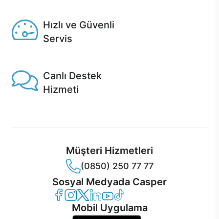
Seçili ürünlerde Aynı Gün Teslim!
Hızlı ve Güvenli
Servis
1 Saatte servis, Jet servis ve Turbo servis seçenekleri
Casper'da!
Canlı Destek
Hizmeti
Ürünlerinizle ilgili Casper Canlı Destek hizmeti her daim
sizinle.
Müşteri Hizmetleri
(0850) 250 77 77
Sosyal Medyada Casper
Casper Facebook
Casper Instagram
Casper Twitter
Casper LinkedIn
Casper YouTube
Casper TikTok
Mobil Uygulama