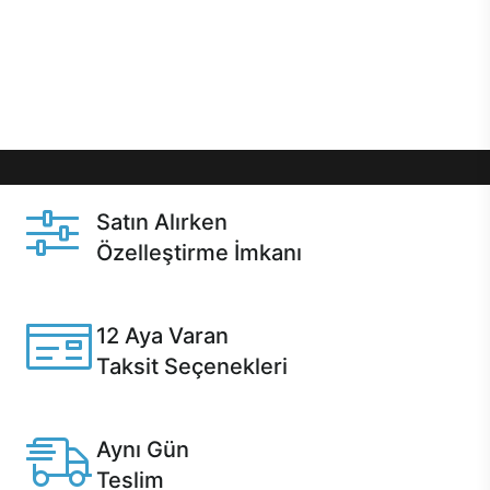
gibi özel fırsatlar Casper kullanıcılarını bekliyor.
Üstelik satın alma ve satın alma sonrasında hızlı
destek sayesinde Casper kullanıcıların her zaman
yanında!
Satın Alırken
Özelleştirme İmkanı
Casper ürünlerini satın alırken ihtiyacınıza göre
özelleştirebilirsiniz.
12 Aya Varan
Taksit Seçenekleri
Anlaşmalı kredi kartlarına 12 aya varan taksit seçenekleri
Casper'da.
Aynı Gün
Teslim