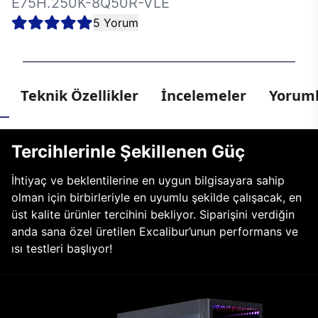
E75H.250K-8Q50R-VLE
5 Yorum
Teknik Özellikler
İncelemeler
Yoruml
Tercihlerinle Şekillenen Güç
İhtiyaç ve beklentilerine en uygun bilgisayara sahip
olman için birbirleriyle en uyumlu şekilde çalışacak, en
üst kalite ürünler tercihini bekliyor. Siparişini verdiğin
anda sana özel üretilen Excalibur’unun performans ve
ısı testleri başlıyor!